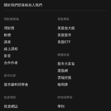
關於我們
部落格
加入我們
理財寶商城
美股專區
理財寶
美股放大鏡
軟體
美股股市
講座
美股ETF
線上課程
模擬投資
影音
合作作者
股市大富翁
選股網
股市社群
雲端控股
股市爆料同學會
報明牌
投資理財
跨領域學習
投資網誌
學到