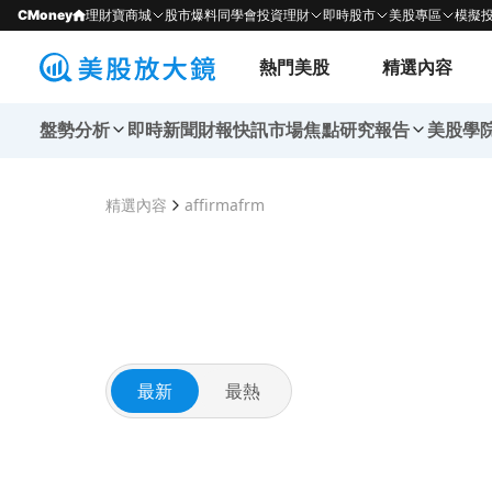
CMoney
理財寶商城
股市爆料同學會
投資理財
即時股市
美股專區
模擬
熱門美股
精選內容
盤勢分析
即時新聞
財報快訊
市場焦點
研究報告
美股學
精選內容
affirmafrm
最新
最熱