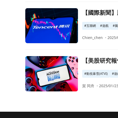
前往【國際新聞】騰訊難敵監管，銷售屢屢下探頁
【國際新聞】
#
互聯網
#
遊戲
#
騰
Chien_chen ・
2025/
前往【美股研究報告】王權沒有永恆！深陷泥沼的
【美股研究報
#
動視暴雪(ATVI)
#
遊
賀 同舟 ・
2025/01/23