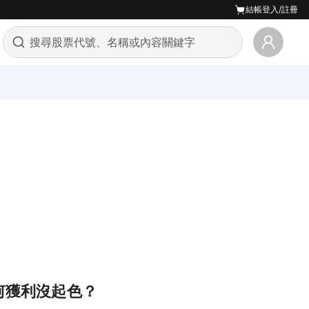
結帳
登入/註冊
為何獲利沒起色？