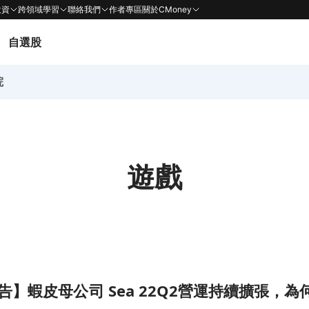
投資
跨領域學習
聯絡我們
作者專區
關於CMoney
自選股
院
遊戲
營運持續擴張，為何獲利沒起色？頁面
告】蝦皮母公司 Sea 22Q2營運持續擴張，