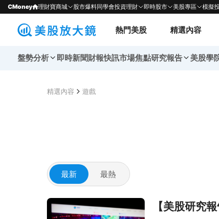
CMoney
理財寶商城
股市爆料同學會
投資理財
即時股市
美股專區
模擬
熱門美股
精選內容
盤勢分析
即時新聞
財報快訊
市場焦點
研究報告
美股學
精選內容
遊戲
最新
最熱
前往【美股研究報告】蝦皮母公司 Sea 22Q2
【美股研究報