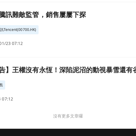
面
騰訊難敵監管，銷售屢屢下探
訊Tencent(00700.HK)
01/23 07:12
動視暴雪還有谷底反彈的機會嗎？頁面
告】王權沒有永恆！深陷泥沼的動視暴雪還有
戲
 07:12
沒有更多文章囉