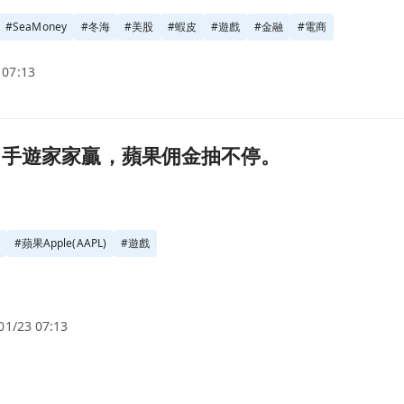
#
SeaMoney
#
冬海
#
美股
#
蝦皮
#
遊戲
#
金融
#
電商
 07:13
。頁面
 手遊家家贏，蘋果佣金抽不停。
股
#
蘋果Apple(AAPL)
#
遊戲
01/23 07:13