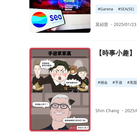
#
Garena
#
SEA(SE)
莫紹晉 ・
2025/01/23
前往【時事小趣】 手遊家家贏，蘋果佣金抽不停
【時事小趣】
#
佣金
#
手遊
#
美
Shin Chang ・
2025/