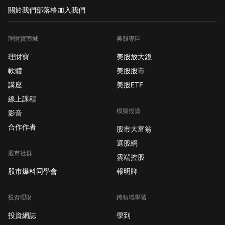
關於我們
部落格
加入我們
理財寶商城
美股專區
理財寶
美股放大鏡
軟體
美股股市
講座
美股ETF
線上課程
模擬投資
影音
合作作者
股市大富翁
選股網
股市社群
雲端控股
股市爆料同學會
報明牌
投資理財
跨領域學習
投資網誌
學到