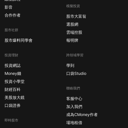
模擬投資
影音
合作作者
股市大富翁
選股網
股市社群
雲端控股
股市爆料同學會
報明牌
投資理財
跨領域學習
投資網誌
學到
Money錢
口袋Studio
投資小學堂
聯絡我們
財經百科
美股放大鏡
客服中心
口袋證券
加入我們
成為CMoney作者
即時股市
場地租借