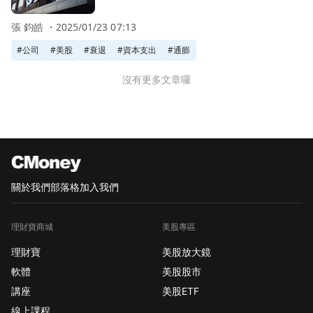
張 鈞皓 ・
2025/01/23 07:13
#
公司
#
美股
#
衰退
#
資本支出
#
通膨
沒有更多文章囉
關於我們
部落格
加入我們
理財寶商城
美股專區
理財寶
美股放大鏡
軟體
美股股市
講座
美股ETF
線上課程