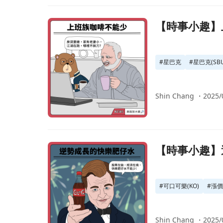
前往【時事小趣】上班族戰友星巴克，財報表現亮
【時事小趣】
#
星巴克
#
星巴克(SBU
Shin Chang ・
2025/
前往【時事小趣】逆勢成長的可樂肥仔水頁面
【時事小趣】
#
可口可樂(KO)
#
漲
Shin Chang ・
2025/