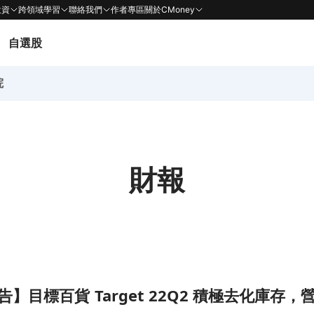
投資
跨領域學習
聯絡我們
作者專區
關於CMoney
自選股
院
財報
 積極去化庫存，營運谷底已至？頁面
】目標百貨 Target 22Q2 積極去化庫存