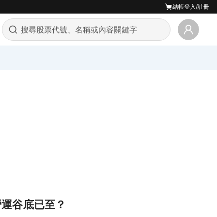
結帳
登入/註冊
，營運谷底已至？