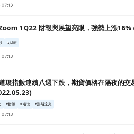
 07:13
漲16% (2022.05.24)頁面
om 1Q22 財報與展望亮眼，強勢上漲16% (202
股
#
財報
 07:13
隔夜的交易中有所回升，投資人持續觀望本週的財報焦點(2022.
道瓊指數連續八週下跌，期貨價格在隔夜的交
2.05.23)
數
#
財報
#
道瓊
#
那斯達克
 07:13