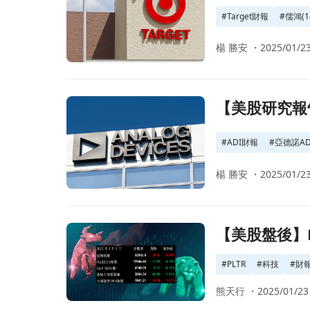
#
Target財報
#
儒鴻(1
楊 勝安 ・
2025/01/23
前往【美股研究報告】亞德諾 ADI 22Q3 業績亮
【美股研究報告
#
ADI財報
#
亞德諾ADI
楊 勝安 ・
2025/01/23
前往【美股盤後】Nvidia輝達提前公告初步財報數據
【美股盤後】N
#
PLTR
#
科技
#
財
熊天行 ・
2025/01/23