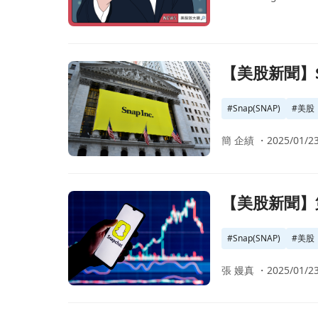
前往【美股新聞】SNAP財報表現不佳，股價跳水39%(2
【美股新聞】SN
#
Snap(SNAP)
#
美股
簡 企績 ・
2025/01/23
前往【美股新聞】第二季財報不如預期，Snap 股價暴跌 2
【美股新聞】第二
#
Snap(SNAP)
#
美股
張 嫚真 ・
2025/01/23