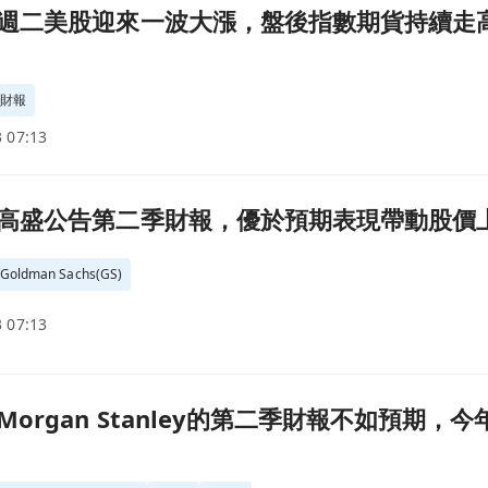
貨持續走高，市場期待後續的公司財報(2022.07.20)頁面
週二美股迎來一波大漲，盤後指數期貨持續走
#
財報
 07:13
動股價上漲(2022.07.19)頁面
盛公告第二季財報，優於預期表現帶動股價上漲(20
oldman Sachs(GS)
 07:13
不如預期，今年以來股價已經下跌24%(2022.07.15)頁面
organ Stanley的第二季財報不如預期，