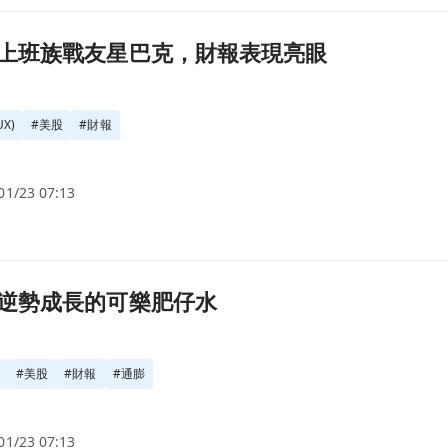
眼頁面
上班族戰友星巴克，財報表現亮眼
X)
#
美股
#
財報
01/23 07:13
逆勢成長的可樂肥仔水
價
#
美股
#
財報
#
通膨
01/23 07:13