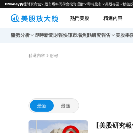
CMoney
理財寶商城
股市爆料同學會
投資理財
即時股市
美股專區
模擬
熱門美股
精選內容
盤勢分析
即時新聞
財報快訊
市場焦點
研究報告
美股學
精選內容
財報
最新
最熱
前往【美股研究報告】目標百貨 Target 22Q2
【美股研究報告