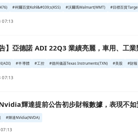
476)
#
柯爾百貨Kohl&#039;s(KSS)
#
沃爾瑪Walmart(WMT)
#
目標百貨Target
 07:13
麗，車用、工業類比 IC 榮景持續？頁面
】亞德諾 ADI 22Q3 業績亮麗，車用、工業
(ADI)
#
半導體
#
工控
#
德州儀器Texas Instruments(TXN)
#
美股
#
財報
 07:13
，表現不如預期拖累科技股(2022.08.09)頁面
vidia輝達提前公告初步財報數據，表現不如預期拖
報
#
輝達NVidia(NVDA)
 07:13