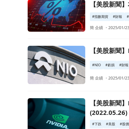
前往【美股新聞】本週將迎接大型公司的財報及通膨數據
【美股新聞】本
#
指數期貨
#
財報
簡 企績 ・
2025/01/23
前往【美股新聞】NIO虧損2.812億美元，虧損幅度超出
【美股新聞】NI
#
NIO
#
虧損
#
財報
簡 企績 ・
2025/01/23
前往【美股新聞】Nvidia (NVDA)股價一度下跌超
【美股新聞】N
(2022.05.26)
#
下跌
#
美股
#
股