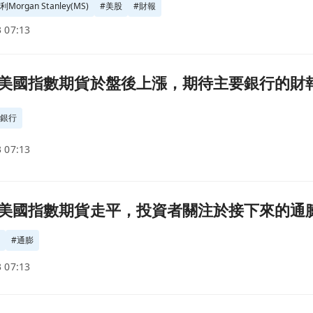
organ Stanley(MS)
#
美股
#
財報
 07:13
行的財報(2022.07.15)頁面
國指數期貨於盤後上漲，期待主要銀行的財報(202
#
銀行
 07:13
來的通膨數據與企業財報(2022.07.13)頁面
國指數期貨走平，投資者關注於接下來的通膨數據與
報
#
通膨
 07:13