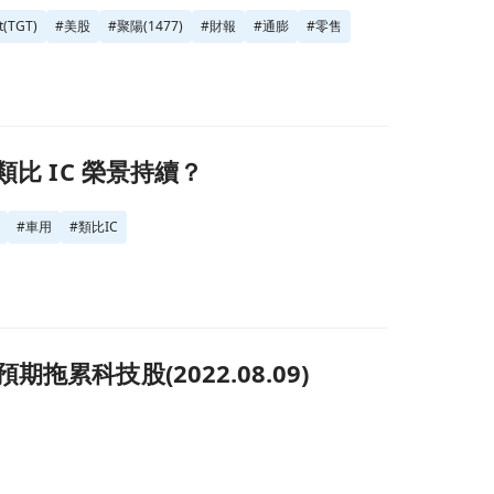
(TGT)
#
美股
#
聚陽(1477)
#
財報
#
通膨
#
零售
類比 IC 榮景持續？
#
車用
#
類比IC
累科技股(2022.08.09)