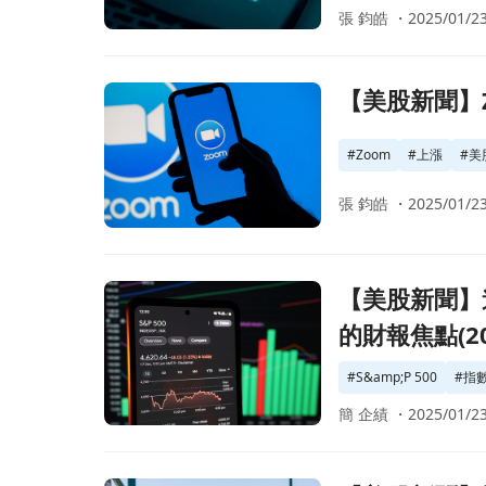
張 鈞皓 ・
2025/01/23
前往【美股新聞】Zoom 1Q22 財報與展望亮眼，強勢上
【美股新聞】Zo
#
Zoom
#
上漲
#
美
張 鈞皓 ・
2025/01/23
前往【美股新聞】道瓊指數連續八週下跌，期貨價格在
【美股新聞】
的財報焦點(202
#
S&amp;P 500
#
指
簡 企績 ・
2025/01/23