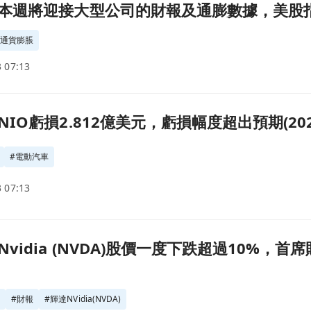
，美股指數期貨小幅走低(2022.07.11)頁面
週將迎接大型公司的財報及通膨數據，美股指數期貨
#
通貨膨脹
 07:13
預期(2022.06.10)頁面
O虧損2.812億美元，虧損幅度超出預期(2022.
#
電動汽車
 07:13
過10%，首席財務官表示公司將放緩招聘 (2022.05.26)頁面
vidia (NVDA)股價一度下跌超過10%，
價
#
財報
#
輝達NVidia(NVDA)