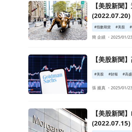
前往【美股新聞】週二美股迎來一波大漲，盤後指數期
【美股新聞】
(2022.07.20)
#
指數期貨
#
美股
簡 企績 ・
2025/01/23
前往【美股新聞】高盛公告第二季財報，優於預期表現帶
【美股新聞】高
#
美股
#
財報
#
高盛G
張 嫚真 ・
2025/01/23
前往【美股新聞】Morgan Stanley的第二季財報
【美股新聞】M
(2022.07.15)