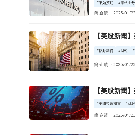
#
不如預期
#
摩根士丹利M
簡 企績 ・
2025/01/23
前往【美股新聞】美國指數期貨於盤後上漲，期待主要銀
【美股新聞】美
#
指數期貨
#
財報
簡 企績 ・
2025/01/23
前往【美股新聞】美國指數期貨走平，投資者關注於接下
【美股新聞】美
#
美國指數期貨
#
財
簡 企績 ・
2025/01/23