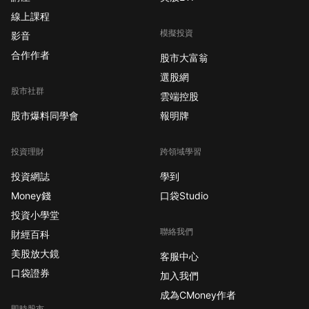
線上課程
模擬投資
影音
合作作者
股市大富翁
選股網
股市社群
雲端控股
股市爆料同學會
報明牌
投資理財
跨領域學習
投資網誌
學到
Money錢
口袋Studio
投資小學堂
聯絡我們
財經百科
美股放大鏡
客服中心
口袋證券
加入我們
成為CMoney作者
即時股市