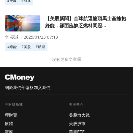
#
美股
#
航運
前往【美股新聞】全球航運龍頭馬士基擁抱綠能，卻面臨缺乏燃料問題 
【美股新聞】全球航運龍頭馬士基擁抱
綠能，卻面臨缺乏燃料問題
(2022.07.12)
李 晏誠 ・
2025/01/23 07:13
#
綠能
#
美股
#
航運
沒有更多文章囉
關於我們
部落格
加入我們
理財寶商城
美股專區
理財寶
美股放大鏡
軟體
美股股市
講座
美股ETF