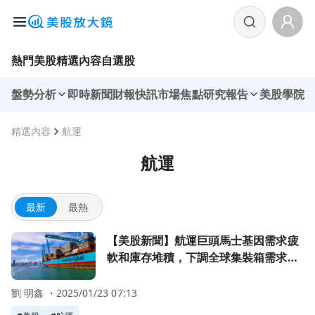
熱門美股
精選內容
自選股
盤勢分析
即時新聞
財報快訊
市場焦點
研究報告
美股學院
精選內容
航運
航運
最新
最熱
前往【美股新聞】航運巨頭馬士基因需求疲軟和庫存堆積，下調全球集
【美股新聞】航運巨頭馬士基因需求疲
軟和庫存堆積，下調全球集裝箱需求預
期 (2022.08.04)
劉 明鑫 ・
2025/01/23 07:13