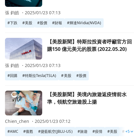
放緩招聘 (2022.05.26)
張 鈞皓 ・
2025/01/23 07:13
#
下跌
#
美股
#
股價
#
財報
#
輝達NVidia(NVDA)
前往【美股新聞】特斯拉投資者呼籲官方回購150 億元美元的股票 (
【美股新聞】特斯拉投資者呼籲官方回
購150 億元美元的股票 (2022.05.20)
張 鈞皓 ・
2025/01/23 07:13
#
回購
#
特斯拉Tesla(TSLA)
#
美股
#
股價
前往【美股新聞】美境內旅遊返疫情前水準，領航空旅遊股上
【美股新聞】美境內旅遊返疫情前水
準，領航空旅遊股上揚
Chien_chen ・
2025/01/23 07:12
#
AMC
#
復甦
#
捷藍航空(JBLU-US)
#
旅遊
#
疫情
#
美股
#
股價
+5