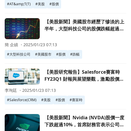
#
AT&amp;T(T)
#
美股
#
股價
前往【美股新聞】美國股市經歷了慘淡的上半年，大型科技公司的股價
【美股新聞】美國股市經歷了慘淡的上
半年，大型科技公司的股價跌幅超過
20%(2022.07.01)
簡 企績 ・
2025/01/23 07:13
#
大型科技公司
#
美國股市
#
股價
#
跌幅
前往【美股研究報告】Salesforce賽富時 FY23Q1 財報
【美股研究報告】Salesforce賽富時
FY23Q1 財報與展望樂觀，激勵股價觸
底反彈！
李珣廷 ・
2025/01/23 07:13
#
Salesforce(CRM)
#
美股
#
股價
#
賽富時
前往【美股新聞】Nvidia (NVDA)股價一度下跌超過10%，首席
【美股新聞】Nvidia (NVDA)股價一度
下跌超過10%，首席財務官表示公司將