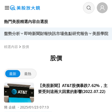
熱門美股
精選內容
自選股
盤勢分析
即時新聞
財報快訊
市場焦點
研究報告
美股學院
精選內容
股價
股價
最新
最熱
前往【美股新聞】AT&T股價暴跌7.62%，主要受到這兩大因素的影響
【美股新聞】AT&T股價暴跌7.62%，主
要受到這兩大因素的影響(2022.07.22)
簡 企績 ・
2025/01/23 07:13