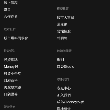
線上課程
模擬投資
影音
合作作者
股市大富翁
選股網
股市社群
雲端控股
股市爆料同學會
報明牌
投資理財
跨領域學習
投資網誌
學到
Money錢
口袋Studio
投資小學堂
聯絡我們
財經百科
美股放大鏡
客服中心
口袋證券
加入我們
成為CMoney作者
即時股市
場地租借