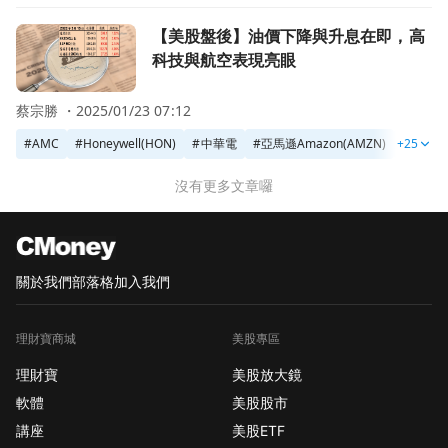
前往【美股盤後】油價下降與升息在即，高科技與航空表現亮
【美股盤後】油價下降與升息在即，高
科技與航空表現亮眼
蔡宗勝 ・
2025/01/23 07:12
#
AMC
#
Honeywell(HON)
#
中華電
#
亞馬遜Amazon(AMZN)
+25
#
台積電
沒有更多文章囉
關於我們
部落格
加入我們
理財寶商城
美股專區
理財寶
美股放大鏡
軟體
美股股市
講座
美股ETF