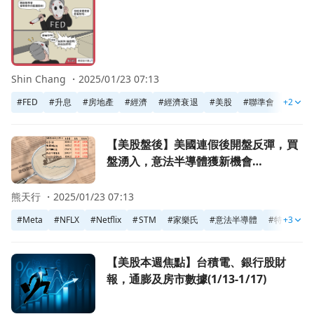
Shin Chang ・
2025/01/23 07:13
#
FED
#
升息
#
房地產
#
經濟
#
經濟衰退
#
美股
#
聯準會
+2
#
通膨
前往【美股盤後】美國連假後開盤反彈，買盤湧入，意法半導體獲新機
【美股盤後】美國連假後開盤反彈，買
盤湧入，意法半導體獲新機會
(2022.06.22)
熊天行 ・
2025/01/23 07:13
#
Meta
#
NFLX
#
Netflix
#
STM
#
家樂氏
#
意法半導體
#
特斯拉
+3
前往【美股本週焦點】台積電、銀行股財報，通膨及房市數據(1/1
【美股本週焦點】台積電、銀行股財
報，通膨及房市數據(1/13-1/17)