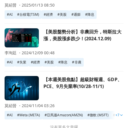
莫紹晉 ・
2025/01/13 08:50
#
AI
#
台積電(TSM)
#
經濟
#
美股
#
通膨
#
降息
前往【美股盤勢分析】非農回升，特斯拉大漲，美股漲多跌少！(20
【美股盤勢分析】非農回升，特斯拉大
漲，美股漲多跌少！(2024.12.09)
李珣廷 ・
2024/12/09 00:48
#
AI
#
失業
#
經濟
#
美股
#
降息
#
非農
前往【本週美股焦點】超級財報週、GDP、PCE、9月失業率(10/2
【本週美股焦點】超級財報週、GDP、
PCE、9月失業率(10/28-11/1)
莫紹晉 ・
2024/11/04 03:26
#
AI
#
Meta (META)
#
亞馬遜Amazon(AMZN)
#
微軟 (MSFT)
#
+7
經濟
沒有更多文章囉