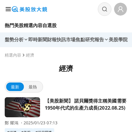
熱門美股
精選內容
自選股
盤勢分析
即時新聞
財報快訊
市場焦點
研究報告
美股學院
精選內容
經濟
經濟
最新
最熱
前往【美股新聞】 諾貝爾獎得主稱美國需要1950年代式的生產力成長
【美股新聞】 諾貝爾獎得主稱美國需要
1950年代式的生產力成長(2022.08.25)
鄭 耀鴻 ・
2025/01/23 07:13