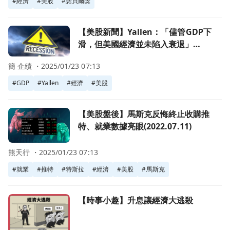
#
經濟
#
美股
#
諾貝爾獎
前往【美股新聞】Yallen：「儘管GDP下滑，但美國經濟並未陷入衰
【美股新聞】Yallen：「儘管GDP下
滑，但美國經濟並未陷入衰退」
(2022.07.29)
簡 企績 ・
2025/01/23 07:13
#
GDP
#
Yallen
#
經濟
#
美股
前往【美股盤後】馬斯克反悔終止收購推特、就業數據亮眼(2022.
【美股盤後】馬斯克反悔終止收購推
特、就業數據亮眼(2022.07.11)
熊天行 ・
2025/01/23 07:13
#
就業
#
推特
#
特斯拉
#
經濟
#
美股
#
馬斯克
前往【時事小趣】升息讓經濟大逃殺頁面
【時事小趣】升息讓經濟大逃殺