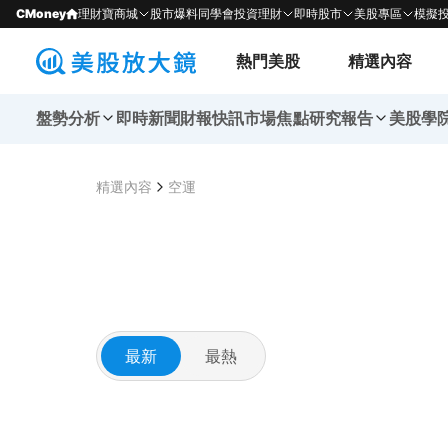
CMoney
理財寶商城
股市爆料同學會
投資理財
即時股市
美股專區
模擬
熱門美股
精選內容
盤勢分析
即時新聞
財報快訊
市場焦點
研究報告
美股學
精選內容
空運
最新
最熱