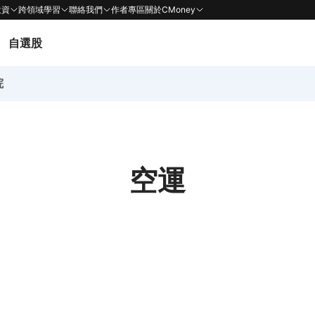
投資
跨領域學習
聯絡我們
作者專區
關於CMoney
自選股
院
空運