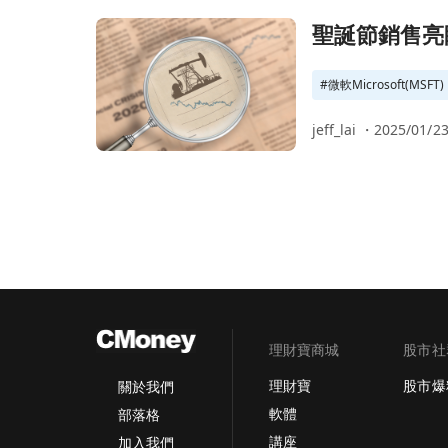
前往聖誕節銷售亮眼、科技股領軍 激勵四大指數
聖誕節銷售亮
#
微軟Microsoft(MSFT)
jeff_lai ・
2025/01/23
理財寶商城
股市社
理財寶
股市爆
關於我們
軟體
部落格
講座
加入我們