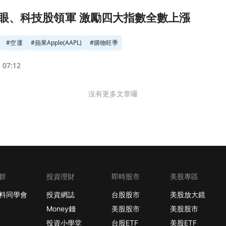
全數上漲頁面
眼、科技股領軍 激勵四大指數全數上漲
#
空運
#
蘋果Apple(AAPL)
#
購物旺季
 07:12
沒有更多文章囉
群
投資理財
即時股市
美股專區
料同學會
投資網誌
台股股市
美股放大鏡
Money錢
美股股市
美股股市
投資小學堂
台股ETF
美股ETF