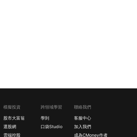
模擬投資
跨領域學習
聯絡我們
股市大富翁
學到
客服中心
選股網
口袋Studio
加入我們
雲端控股
成為CMoney作者