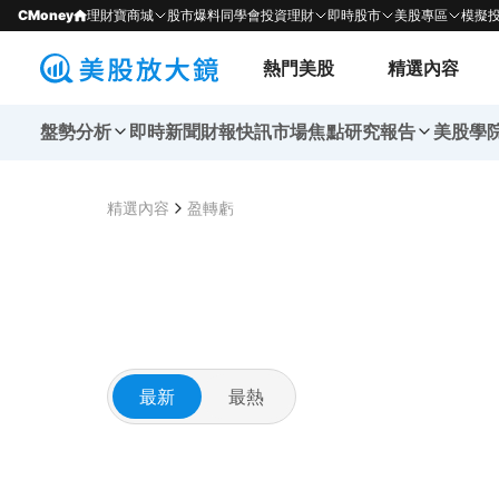
CMoney
理財寶商城
股市爆料同學會
投資理財
即時股市
美股專區
模擬
熱門美股
精選內容
盤勢分析
即時新聞
財報快訊
市場焦點
研究報告
美股學
精選內容
盈轉虧
最新
最熱