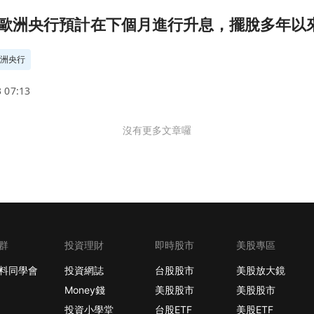
多年以來的低利率(2022.06.29)頁面
洲央行預計在下個月進行升息，擺脫多年以來的低利
歐洲央行
 07:13
沒有更多文章囉
群
投資理財
即時股市
美股專區
料同學會
投資網誌
台股股市
美股放大鏡
Money錢
美股股市
美股股市
投資小學堂
台股ETF
美股ETF