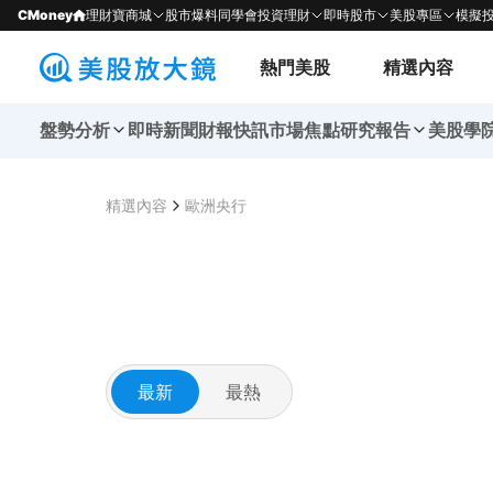
CMoney
理財寶商城
股市爆料同學會
投資理財
即時股市
美股專區
模擬
熱門美股
精選內容
盤勢分析
即時新聞
財報快訊
市場焦點
研究報告
美股學
精選內容
歐洲央行
最新
最熱