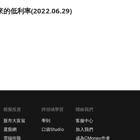
率(2022.06.29)
模擬投資
跨領域學習
聯絡我們
股市大富翁
學到
客服中心
選股網
口袋Studio
加入我們
雲端控股
成為CMoney作者