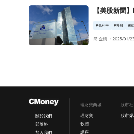
前往【美股新聞】歐洲央行預計在下個月進行升息，擺脫
【美股新聞】歐
#
低利率
#
升息
#
簡 企績 ・
2025/01/23
理財寶商城
股市社
理財寶
股市爆
關於我們
軟體
部落格
講座
加入我們