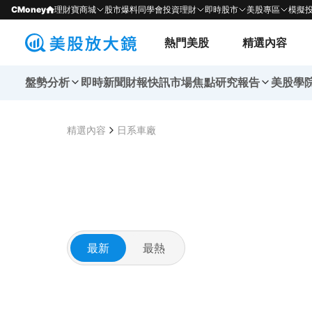
CMoney
理財寶商城
股市爆料同學會
投資理財
即時股市
美股專區
模擬
熱門美股
精選內容
盤勢分析
即時新聞
財報快訊
市場焦點
研究報告
美股學
精選內容
日系車廠
最新
最熱