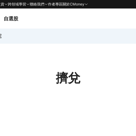
投資
跨領域學習
聯絡我們
作者專區
關於CMoney
自選股
院
擠兌