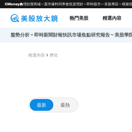
CMoney
理財寶商城
股市爆料同學會
投資理財
即時股市
美股專區
模擬
熱門美股
精選內容
盤勢分析
即時新聞
財報快訊
市場焦點
研究報告
美股學
精選內容
擠兌
最新
最熱