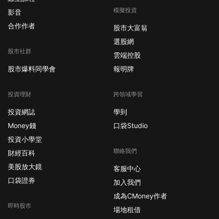
模擬投資
影音
合作作者
股市大富翁
選股網
股市社群
雲端控股
股市爆料同學會
報明牌
投資理財
跨領域學習
投資網誌
學到
Money錢
口袋Studio
投資小學堂
聯絡我們
財經百科
美股放大鏡
客服中心
口袋證券
加入我們
成為CMoney作者
即時股市
場地租借