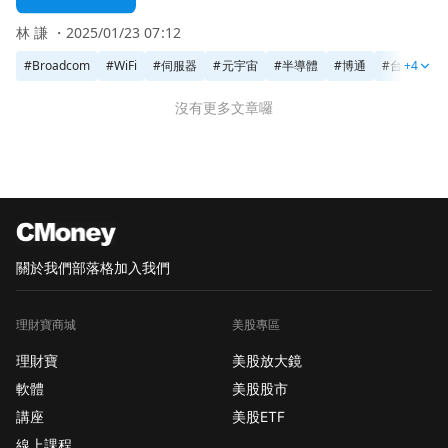
升需求，長線展望樂觀
林 謙 ・
2025/01/23 07:12
#
Broadcom
#
WiFi
#
伺服器
#
元宇宙
#
半導體
#
博通
#
台積電
+4
沒有更多文章囉
關於我們
部落格
加入我們
理財寶商城
美股專區
理財寶
美股放大鏡
軟體
美股股市
講座
美股ETF
線上課程