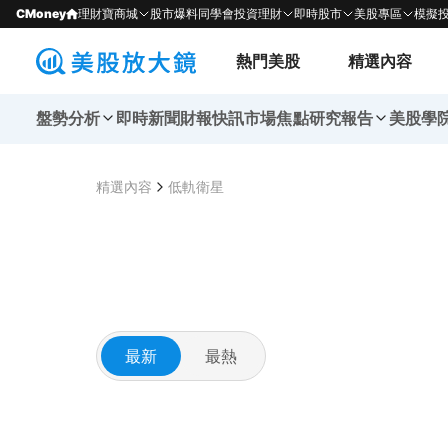
CMoney
理財寶商城
股市爆料同學會
投資理財
即時股市
美股專區
模擬
熱門美股
精選內容
盤勢分析
即時新聞
財報快訊
市場焦點
研究報告
美股學
精選內容
低軌衛星
最新
最熱