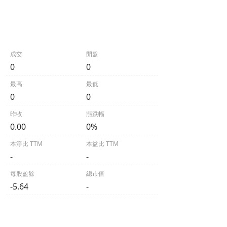
成交
開盤
0
0
最高
最低
0
0
昨收
漲跌幅
0.00
0%
本淨比 TTM
本益比 TTM
-
-
每股盈餘
總市值
-5.64
-