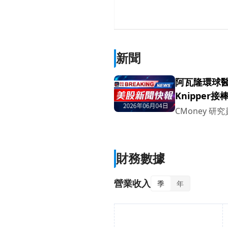
新聞
阿瓦隆環球醫
Knipper接
CMoney 研究
財務數據
營業收入
季
年