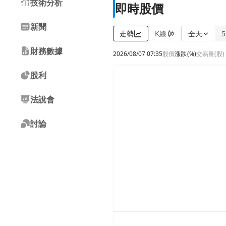
技術分析
即時股價
新聞
走勢
K線
全天
財務數據
2026/08/07 07:35
股價
漲跌
(%)
交易量(股)
股利
法說會
討論