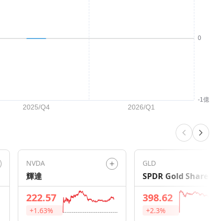
NVDA
GLD
輝達
SPDR Gold Shares
222.57
398.62
+1.63%
+2.3%