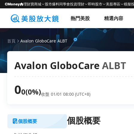
CMoney
理財寶商城
股市爆料同學會
投資理財
即時股市
美股專區
模擬
熱門美股
精選內容
首頁
Avalon GloboCare ALBT
Avalon GloboCare
ALBT
0
0
(0%)
收盤 01/01 08:00 (UTC+8)
個股概要
個股概要