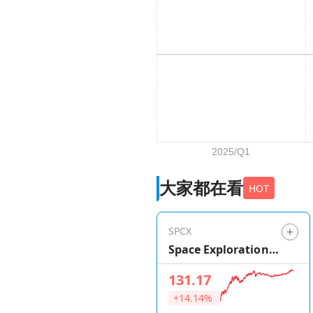
大家都在看
HOT
SPCX
Space Exploration
Technologies
131.17
+14.14%