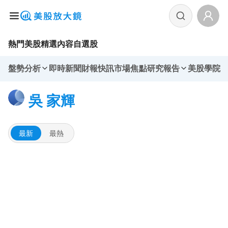
熱門美股
精選內容
自選股
盤勢分析
即時新聞
財報快訊
市場焦點
研究報告
美股學院
吳 家輝
最新
最熱