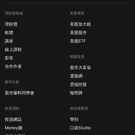
理財寶商城
美股專區
理財寶
美股放大鏡
軟體
美股股市
講座
美股ETF
線上課程
模擬投資
影音
合作作者
股市大富翁
選股網
股市社群
雲端控股
股市爆料同學會
報明牌
投資理財
跨領域學習
投資網誌
學到
Money錢
口袋Studio