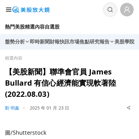
熱門美股
精選內容
自選股
盤勢分析
即時新聞
財報快訊
市場焦點
研究報告
美股學院
精選內容
【美股新聞】聯準會官員 James
Bullard 有信心經濟能實現軟著陸
(2022.08.03)
劉 明鑫
・
2025 年 01 月 23 日
圖/Shutterstock