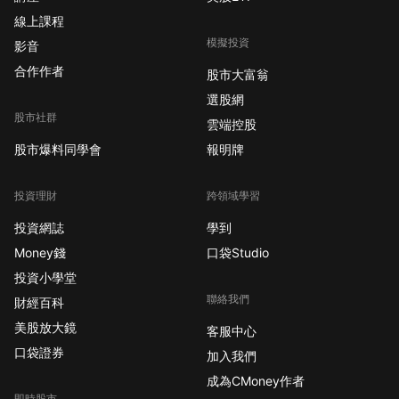
線上課程
模擬投資
影音
合作作者
股市大富翁
選股網
股市社群
雲端控股
股市爆料同學會
報明牌
投資理財
跨領域學習
投資網誌
學到
Money錢
口袋Studio
投資小學堂
聯絡我們
財經百科
美股放大鏡
客服中心
口袋證券
加入我們
成為CMoney作者
即時股市