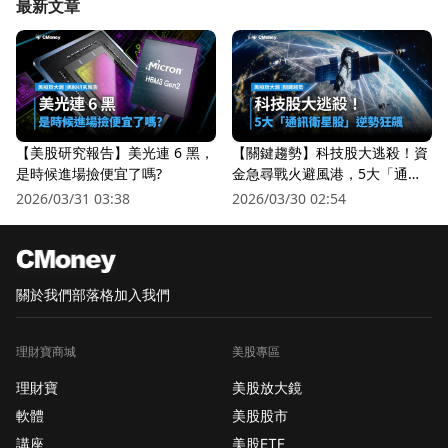
最新文章
【美股研究報告】美光連 6 黑，
【關鍵趨勢】科技股大逃殺！資
是時候進場撿便宜了嗎?
金急尋戰火避風港，5大「通訊
衛星股」逆勢狂飆
2026/03/31 03:38
2026/03/30 02:54
關於我們
部落格
加入我們
理財寶商城
美股專區
理財寶
美股放大鏡
軟體
美股股市
講座
美股ETF