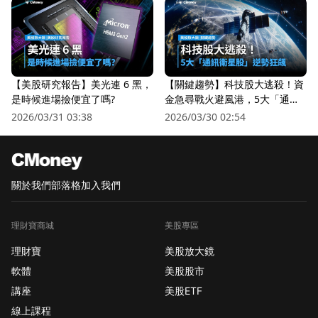
【美股研究報告】美光連 6 黑，
【關鍵趨勢】科技股大逃殺！資
是時候進場撿便宜了嗎?
金急尋戰火避風港，5大「通訊
衛星股」逆勢狂飆
2026/03/31 03:38
2026/03/30 02:54
關於我們
部落格
加入我們
理財寶商城
美股專區
理財寶
美股放大鏡
軟體
美股股市
講座
美股ETF
線上課程