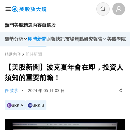
熱門美股
精選內容
自選股
盤勢分析
即時新聞
財報快訊
市場焦點
研究報告
美股學院
精選內容
即時新聞
【美股新聞】波克夏年會在即，投資人
須知的重要前瞻！
任 芸葶
・
2024 年 05 月 03 日
BRK.A
BRK.B
B