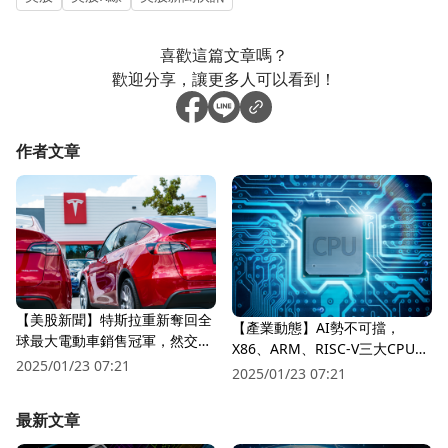
喜歡這篇文章嗎？
歡迎分享，讓更多人可以看到！
作者文章
【美股新聞】特斯拉重新奪回全
【產業動態】AI勢不可擋，
球最大電動車銷售冠軍，然交車
X86、ARM、RISC-V三大CPU架
量仍不如市場預期！
2025/01/23 07:21
構誰將成為市場主流？
2025/01/23 07:21
最新文章