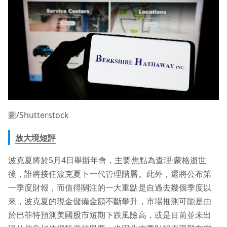
圖/Shutterstock
放大境短評
波克夏將於5月4日舉辦年會，主要焦點為查理·蒙格逝世
後，誰將接任波克夏下一代管理階層。此外，還將公布第
一季度財報，而值得關注的一大重點是自過去幾個季度以
來，波克夏的現金儲備金額不斷攀升，市場推測可能是由
於巴菲特預測美國股市短期下跌風險高，或是目前並未出