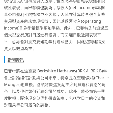
現估值良好值得投資的股票，也因此本季財報表現難有突
破性表現。而巴菲特也認為，淨收入(net income)作為衡
量公司盈利性的指標並不客觀，因其在計算時會包含某些
交易型資產的未實現損益，因此以營運收入(operating
income)作為衡量標準更加準確。此外，巴菲特先前透過五
個大型交易所對日股進行投資，而回顧日股近期表現平
平，恐亦會對波克夏短期獲利造成壓力，因此短期建議投
資人以觀望為主。
新聞資訊
巴菲特將在波克夏 Berkshire Hathaway(BRK.A, BRK.B)年
會上討論繼任計劃與公司未來，特別是在查理·蒙格(Charlie
Munger)逝世後。會議將聚焦於副主席阿貝爾和賈恩的角
色，以及他們如何延續公司的成功。此外，將公布第一季
度財報，關注現金儲備和投資策略，包括對日本的投資和
對蘋果等公司股份的調整。