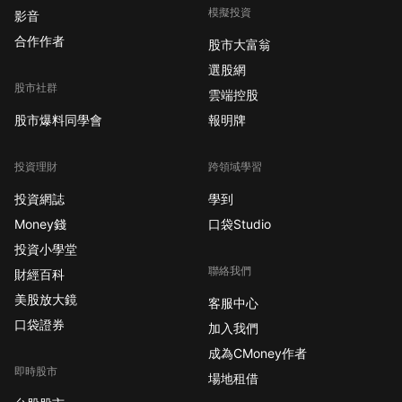
模擬投資
影音
合作作者
股市大富翁
選股網
股市社群
雲端控股
股市爆料同學會
報明牌
投資理財
跨領域學習
投資網誌
學到
Money錢
口袋Studio
投資小學堂
聯絡我們
財經百科
美股放大鏡
客服中心
口袋證券
加入我們
成為CMoney作者
即時股市
場地租借