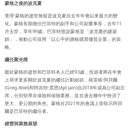
蒙格之後的波克夏
查理·蒙格的逝世無疑是波克夏自去年年會以來最大的變
化。蒙格長期擔任巴菲特的副手和公司副董事長，去年11
月去世，享年99歲。巴菲特曾說蒙格是「波克夏的建築
師」，推動公司採用「以公平的價格購買優質企業」的策
略。
繼任聚光燈
鑑於蒙格的逝世和巴菲特本人已經93歲，投資者將在年會
上尋求更多關於波克夏的繼任計劃細節。格雷格·阿貝爾
(Greg Abel)和阿吉特·賈恩(Ajit Jain)自2018年成為公司副主
席，分別領導非保險和保險業務，並在過去幾年中扮演了
更大、更公開的角色。蒙格在2021年的會議上曾暗示阿貝
爾是巴菲特的繼任者。
經營與業務展望