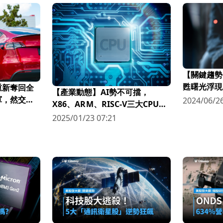
【關鍵趨勢
甦曙光浮現
重新奪回全
【產業動態】AI勢不可擋，
關鍵！
軍，然交車
2024/06/26
X86、ARM、RISC-V三大CPU架
構誰將成為市場主流？
2025/01/23 07:21