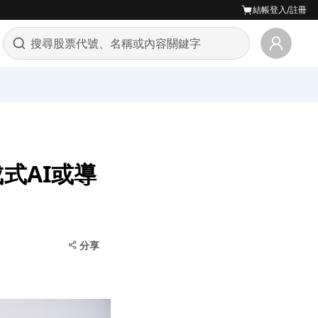
結帳
登入/註冊
式AI或導
分享