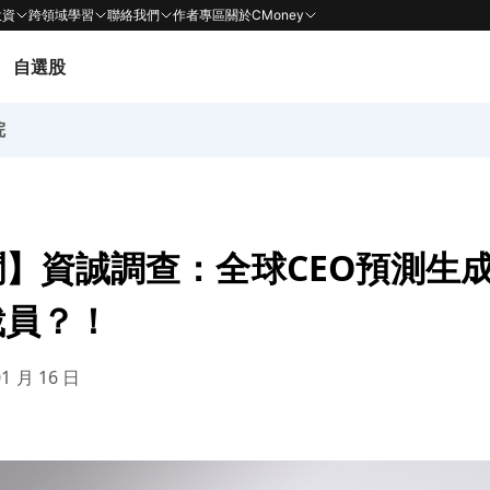
投資
跨領域學習
聯絡我們
作者專區
關於CMoney
自選股
院
】資誠調查：全球CEO預測生成
裁員？！
01 月 16 日