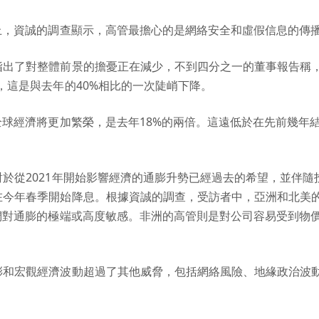
題上，資誠的調查顯示，高管最擔心的是網絡安全和虛假信息的傳
指出了對整體前景的擔憂正在減少，不到四分之一的董事報告稱
，這是與去年的40%相比的一次陡峭下降。
全球經濟將更加繁榮，是去年18%的兩倍。這遠低於在先前幾年結束
於從2021年開始影響經濟的通膨升勢已經過去的希望，並伴隨
在今年春季開始降息。根據資誠的調查，受訪者中，亞洲和北美
他們對通膨的極端或高度敏感。非洲的高管則是對公司容易受到物
膨和宏觀經濟波動超過了其他威脅，包括網絡風險、地緣政治波