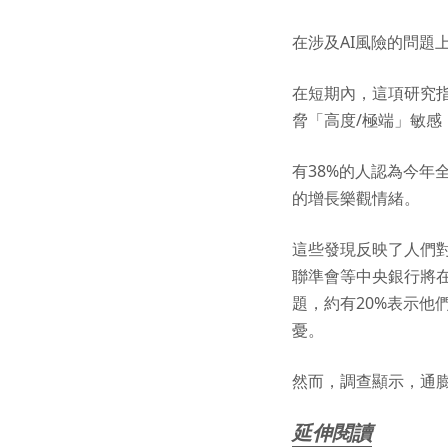
在涉及AI風險的問
在短期內，這項研究
脅「高度/極端」敏感
有38%的人認為今年
的增長樂觀情緒。
這些發現反映了人們對
聯準會等中央銀行將
題，約有20%表示
憂。
然而，調查顯示，通
延伸閱讀