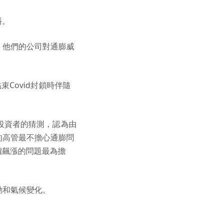
播。
，他們的公司對通膨威
Covid封鎖時伴隨
投資者的猜測，認為由
的高管最不擔心通膨問
價飆漲的問題最為擔
動和氣候變化。