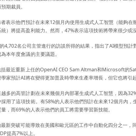
而預期裁員。
訪者表示他們預計在未來12個月內使用生成式人工智慧（能夠在
系統）將提高盈利能力。然而，47%表示這項技術將帶來很少或
家的4,702名公司主管進行的訪談所得的結果，指出了AI模型預
成為本年度會議的主要議題。
重新上任的OpenAI CEO Sam Altman和Microsoft的Sat
濟學家預計AI將在變得更加普及時帶來生產率增長，但它也將引
來越多的高管計劃在未來幾個月內部署生成式人工智慧，因為32
採用了這項技術。有58%的人表示他們預計在未來12個月內，
量，而69%的人表示他們的員工將需要學習新技能。
I的最新突破可能導致在美國和歐元區的工作中自動化四分之一，
DP提高7%以上。