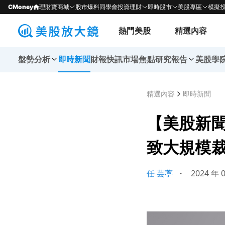
CMoney
理財寶商城
股市爆料同學會
投資理財
即時股市
美股專區
模擬
熱門美股
精選內容
盤勢分析
即時新聞
財報快訊
市場焦點
研究報告
美股學
精選內容
即時新聞
【美股新聞
致大規模
任 芸葶
・
2024 年 