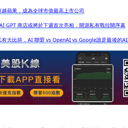
超越蘋果，成為全球市值最高上市公司
nAI GPT 商店或將於下週首次亮相，開源私有戰拉開序幕
比拚，AI 聯盟 vs OpenAI vs Google誰是最後的A