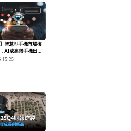
】智慧型手機市場復
，AI成高階手機出貨
 15:25