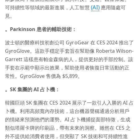
(AI)
可持續性等領域的最新進展，人工智慧
應用隨處可
見。
。Parkinson 患者的輔助技術：
波士頓的醫療科技初創公司 GyroGear 在 CES 2024 推出了
GyroGlove。這款手穩定手套旨在幫助像 Roberta Wilson-
Garrett 這樣患有帕金森病的人，提供更好的手部控制。該
手套在示範中顯示出效果，幫助使用者恢復日常活動的正
常性。GyroGlove 售價為 $5,899。
。SK 集團的 AI
占卜機：
韓國巨頭 SK 集團在 CES 2024 展示了一款引人入勝的 AI 占
卜機。利用高頻寬內存技術，這台機器聲稱通過分析用戶
的情緒來預測他們的運勢。AI 占卜機捕捉面部特徵，生成
類似塔羅卡牌的印刷品，帶有未來的洞察。雖然在 CES 之
外不提供給消費者使用，但突顯了 SK 技術和可持續性進