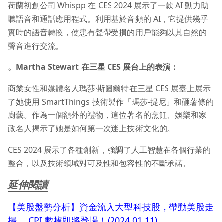
荷蘭初創公司 Whispp 在 CES 2024 展示了一款 AI 動力助
聽語音和通話應用程式。利用基於音頻的 AI，它提供幾乎
實時的語音轉換，使患有聲帶受損的用戶能夠以其自然的
聲音進行交流。
。Martha Stewart
在三星 CES
展台上的表演：
商業女性和媒體名人瑪莎·斯圖爾特在三星 CES 展臺上展示
了她使用 SmartThings 技術製作「瑪莎-提尼」和砸薯條的
廚藝。作為一個額外的禮物，這位著名的烹飪、娛樂和家
政名人揭示了她是如何第一次迷上技術文化的。
CES 2024 展示了各種創新，強調了人工智慧在各個行業的
整合，以及技術領域對可及性和包容性的不斷承諾。
延伸閱讀
【美股盤勢分析】資金流入大型科技股，帶動美股走
揚， CPI 數據即將登場！(2024.01.11)