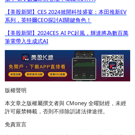
【美股新聞】CES 2024掀開科技盛宴：本田推新EV
系列，英特爾CEO探討AI關鍵角色！
【美股新聞】2024CES AI PC起風，輝達將為數百萬
筆電帶入生成式AI
版權聲明
本文章之版權屬撰文者與 CMoney 全曜財經，未經
許可嚴禁轉載，否則不排除訢諸法律途徑。
免責宣言