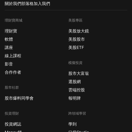
關於我們
部落格
加入我們
理財寶商城
美股專區
理財寶
美股放大鏡
軟體
美股股市
講座
美股ETF
線上課程
模擬投資
影音
合作作者
股市大富翁
選股網
股市社群
雲端控股
股市爆料同學會
報明牌
投資理財
跨領域學習
投資網誌
學到