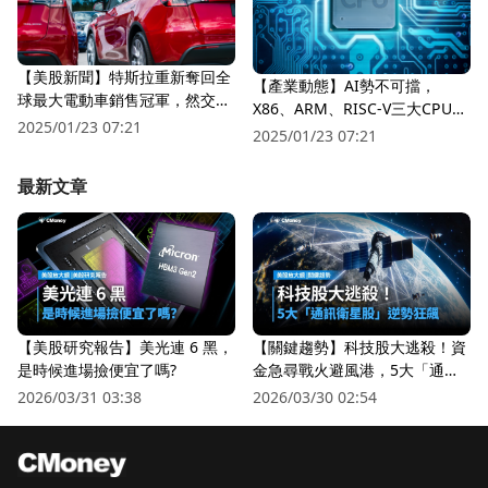
【美股新聞】特斯拉重新奪回全
【產業動態】AI勢不可擋，
球最大電動車銷售冠軍，然交車
X86、ARM、RISC-V三大CPU架
量仍不如市場預期！
2025/01/23 07:21
構誰將成為市場主流？
2025/01/23 07:21
最新文章
【美股研究報告】美光連 6 黑，
【關鍵趨勢】科技股大逃殺！資
是時候進場撿便宜了嗎?
金急尋戰火避風港，5大「通訊
衛星股」逆勢狂飆
2026/03/31 03:38
2026/03/30 02:54