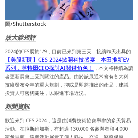
圖/Shutterstock
放大鏡短評
2024的CES展於1/9，目前已來到第三天，接續昨天出具的
【美股新聞】CES 2024掀開科技盛宴：本田推新EV
系列，英特爾CEO探討AI關鍵角色！
，本文將持續為讀
者更新展會上受到關注的產品。由於該展通常會有各大科
技廠發布今年的重大規劃，抑或是即將推出的產品，建議
投資人可密切關注，以跟進市場近況。
新聞資訊
歡迎來到 CES 2024，這是由消費技術協會舉辦的多天貿易
活動。在拉斯維加斯，有超過 130,000 名參與者和 4,000
家參展商，這個活動展示了個人科技、交通、醫療保健、