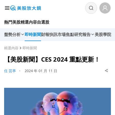
熱門美股
精選內容
自選股
盤勢分析
即時新聞
財報快訊
市場焦點
研究報告
美股學院
精選內容
即時新聞
【美股新聞】CES 2024 重點更新！
任 芸葶
・
2024 年 01 月 11 日