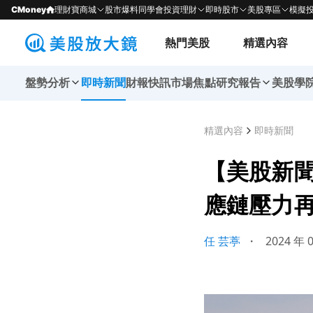
CMoney
理財寶商城
股市爆料同學會
投資理財
即時股市
美股專區
模擬
熱門美股
精選內容
盤勢分析
即時新聞
財報快訊
市場焦點
研究報告
美股學
精選內容
即時新聞
【美股新
應鏈壓力
任 芸葶
・
2024 年 