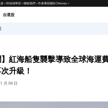
投資
跨領域學習
聯絡我們
作者專區
關於CMoney
自選股
院
聞】紅海船隻襲擊導致全球海運
再次升級！
01 月 04 日