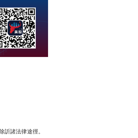
排除訢諸法律途徑。