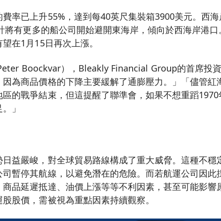
費率已上升55%，達到每40英尺集裝箱3900美元。西海
預計將有更多的船公司開始避開東海岸，傾向於西海岸港
望在1月15日再次上漲。
r Boockvar），Bleakly Financial Group的首
，因為商品價格的下降主要緩解了通膨壓力。」「儘管紅
區的戰爭結束，但這提醒了聯準會，如果不想重蹈197
足。」
勢日益嚴峻，對全球貿易路線構成了重大威脅。這種不穩
公司暫停其航線，以避免潛在的危險。而若航運公司因此
、商品延遲抵達、油價上漲等等不利因素，甚至可能影響
運股股價，需被視為重點因素持續觀察。