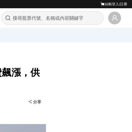
結帳
登入/註冊
費飆漲，供
分享