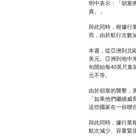
明中表示：「胡塞
責。」
與此同時，根據行
而，由於航行次數
本週，從亞洲到北歐
美元。亞洲到地中海
旬開始每40英尺集
元不等。
由於胡塞的襲擊，
「如果他們繼續威
這些國家在一份聯
與此同時，據行業
航次減少、容量緊