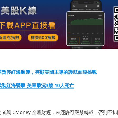
基暫停紅海航運，突顯美國主導的護航面臨挑戰
武裝紅海襲擊
美軍擊沉3
艘 10
人死亡
者與 CMoney 全曜財經，未經許可嚴禁轉載，否則不