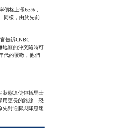
岸價格上漲63%，
口。同樣，由於先前
席投資官告訴CNBC：
海地區的沖突隨時可
0年代的覆轍，他們
定狀態迫使包括馬士
採用更長的路線，恐
原先對通膨與降息速