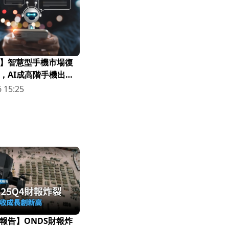
】智慧型手機市場復
，AI成高階手機出貨
 15:25
報告】ONDS財報炸