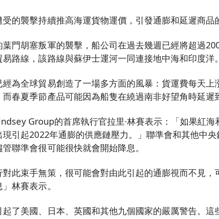
遭受的襲擊持續推高海運貨物運價，引發通膨和延遲商品
葉門胡塞叛軍的襲擊，船公司在過去幾週已經將超過20
貿易路線，該路線與蘇伊士運河一同連接地中海和印度洋
已經為全球貿易創造了一場多方面的風暴：貨運費每天上
，而春夏季節產品可能因為船隻在繞過南非好望角時延遲
ndsey Group的首席執行官拉里·林賽表示：「如果紅
現引起2022年通膨的供應鏈壓力。」聯準會和其他中
儘管聯準會很可能很快就會開始降息。
行對此束手無策，很可能會對由此引起的通膨視而不見，
息」林賽表示。
引起了美國、日本、英國和其他九個國家的嚴厲警告。這