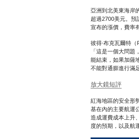
亞洲到北美東海岸的
超過2700美元。
宣布的漲價，費率有
彼得·布克瓦爾特（Pete
「這是一個大問題
能結束，如果加薩地
不能對通膨進行滿
放大鏡短評
紅海地區的安全形
基在內的主要航運
造成運費成本上升
度的預期，以及航