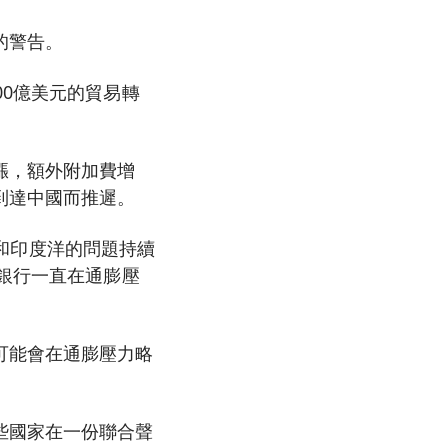
的警告。
00億美元的貿易轉
。
漲，額外附加費增
到達中國而推遲。
海和印度洋的問題持續
央銀行一直在通膨壓
可能會在通膨壓力略
些國家在一份聯合聲