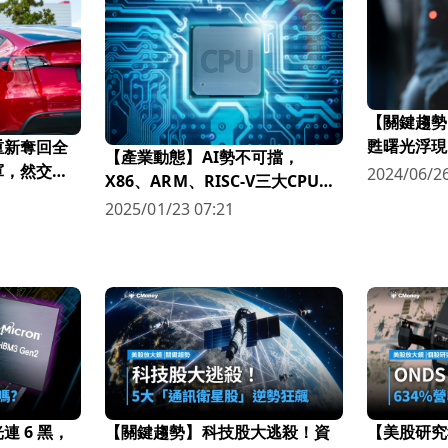
【關鍵趨勢
甦曙光浮現
重新奪回全
【產業動態】AI勢不可擋，
關鍵！
軍，然交車
2024/06/26
X86、ARM、RISC-V三大CPU架
構誰將成為市場主流？
2025/01/23 07:21
 6 黑，
【關鍵趨勢】科技股大逃殺！資
【美股研究