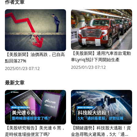
作者文章
【美股新聞】通用汽車首款電動
【美股新聞】油價再跌，已自高
車Lyriq預計下周開始生產
點回落27%
2025/01/23 07:12
2025/01/23 07:12
最新文章
【美股研究報告】美光連 6 黑，
【關鍵趨勢】科技股大逃殺！資
是時候進場撿便宜了嗎?
金急尋戰火避風港，5大「通訊