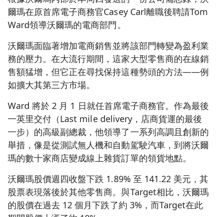
爾瑪在原首席電子商務官Casey Carl離職後聘請Tom
Ward領導沃爾瑪的電商部門。
沃爾瑪面臨著增加電商銷售並將該部門轉變為盈利業
務的壓力。在大流行期間，這家大型零售商的在線銷
售額猛增，但它正在尋找保持這種勢頭的方法——例
如擴大其第三方市場。
Ward 將於 2 月 1 日就任首席電子商務官。作為最後
一英里交付（Last mile delivery，店商貨運的最後
一步）的高級副總裁，他領導了一系列高調且創新的
舉措，像是從測試無人機和自動駕駛汽車，到將沃爾
瑪的數十家商店變成線上雜貨訂單的領貨地點。
沃爾瑪股價週四收盤下跌 1.89% 至 141.22 美元，其
股票表現落後於其他零售商。與Target相比，沃爾瑪
的股價在過去 12 個月下跌了約 3%，而Target在此