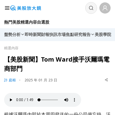
熱門美股
精選內容
自選股
盤勢分析
即時新聞
財報快訊
市場焦點
研究報告
美股學院
精選內容
【美股新聞】Tom Ward接手沃爾瑪電
商部門
許 庭榕
・
2025 年 01 月 23 日
根據沃爾瑪內部於本周四發送的一份公司備忘錄，沃