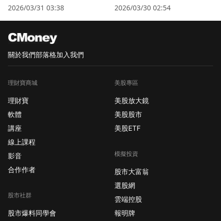
衛星股」逆勢狂飆
2026/03/31 03:38
2026/03/30 02:54
關於我們
部落格
加入我們
理財寶商城
美股專區
理財寶
美股放大鏡
軟體
美股股市
講座
美股ETF
線上課程
模擬投資
影音
合作作者
股市大富翁
選股網
股市社群
雲端控股
股市爆料同學會
報明牌