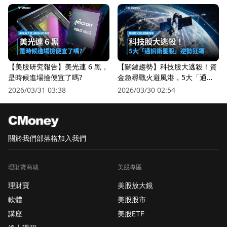
【美股研究報告】美光連 6 黑，
【關鍵趨勢】科技股大逃殺！資
是時候進場撿便宜了嗎?
金急尋戰火避風港，5大「通訊
衛星股」逆勢狂飆
2026/03/31 03:38
2026/03/30 02:54
關於我們
部落格
加入我們
理財寶商城
美股專區
理財寶
美股放大鏡
軟體
美股股市
講座
美股ETF