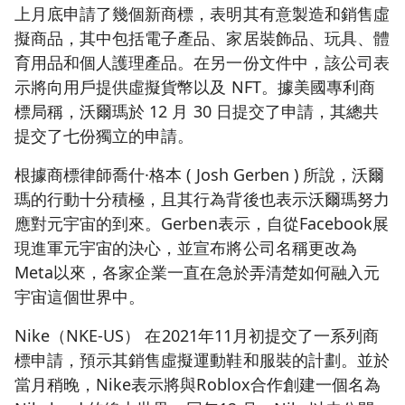
上月底申請了幾個新商標，表明其有意製造和銷售虛
擬商品，其中包括電子產品、家居裝飾品、玩具、體
育用品和個人護理產品。在另一份文件中，該公司表
示將向用戶提供虛擬貨幣以及 NFT。據美國專利商
標局稱，沃爾瑪於 12 月 30 日提交了申請，其總共
提交了七份獨立的申請。
根據商標律師喬什·格本 ( Josh Gerben ) 所說，沃爾
瑪的行動十分積極，且其行為背後也表示沃爾瑪努力
應對元宇宙的到來。Gerben表示，自從Facebook展
現進軍元宇宙的決心，並宣布將公司名稱更改為
Meta以來，各家企業一直在急於弄清楚如何融入元
宇宙這個世界中。
Nike（NKE-US） 在2021年11月初提交了一系列商
標申請，預示其銷售虛擬運動鞋和服裝的計劃。並於
當月稍晚，Nike表示將與Roblox合作創建一個名為