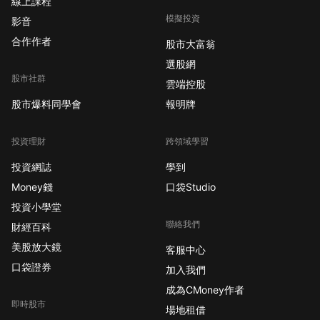
線上課程
模擬投資
影音
合作作者
股市大富翁
選股網
股市社群
雲端控股
股市爆料同學會
報明牌
投資理財
跨領域學習
投資網誌
學到
Money錢
口袋Studio
投資小學堂
聯絡我們
財經百科
美股放大鏡
客服中心
口袋證券
加入我們
成為CMoney作者
即時股市
場地租借