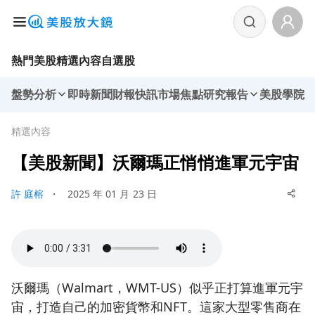
熱門美股
精選內容
自選股
盤勢分析
即時新聞
財報快訊
市場焦點
研究報告
美股學院
精選內容
【美股新聞】沃爾瑪正悄悄進軍元宇宙
許 庭榕
・
2025 年 01 月 23 日
沃爾瑪（Walmart，WMT-US）似乎正打算進軍元宇
宙，打造自己的加密貨幣和NFT。這家大型零售商在