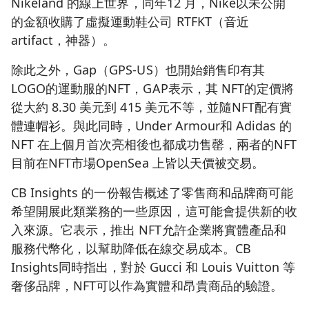
Nikeland 的線上世界，同年12 月，Nike以未公開
的金額收購了虛擬運動鞋公司 RTFKT（音近
artifact，神器）。
除此之外，Gap（GPS-US）也開始銷售印有其
LOGO的運動服的NFT，GAP表示，其 NFT的定價將
從大約 8.30 美元到 415 美元不等，並隨NFT配有實
體連帽衫。與此同時，Under Armour和 Adidas 的
NFT 在上個月首次亮相後也都成功售罄，兩者的NFT
目前在NFT市場OpenSea 上皆以天價被交易。
CB Insights 的一份報告概述了零售商和品牌商可能
希望開展此類業務的一些原因，這可能會提供新的收
入來源。它表示，推出 NFT允許企業將實體產品和
服務代幣化，以幫助降低在線交易成本。CB
Insights同時指出，對於 Gucci 和 Louis Vuitton 等
奢侈品牌，NFT可以作為實體和昂貴商品的驗證。