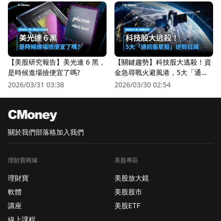
【美股研究報告】美光連 6 黑，
【關鍵趨勢】科技股大逃殺！資
是時候進場撿便宜了嗎?
金急尋戰火避風港，5大「通訊
衛星股」逆勢狂飆
2026/03/31 03:38
2026/03/30 02:54
關於我們
部落格
加入我們
理財寶商城
美股專區
理財寶
美股放大鏡
軟體
美股股市
講座
美股ETF
線上課程