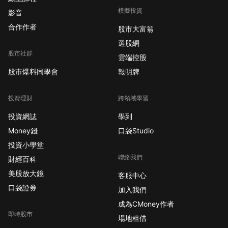
模擬投資
影音
合作作者
股市大富翁
選股網
股市社群
雲端控股
股市爆料同學會
報明牌
投資理財
跨領域學習
投資網誌
學到
Money錢
口袋Studio
投資小學堂
聯絡我們
財經百科
美股放大鏡
客服中心
口袋證券
加入我們
成為CMoney作者
即時股市
場地租借