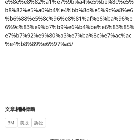
e%8e%e8%82%a1%e7%9b%a4%e5%be%8c%e5%
b8%82%e5%a0%b4%e4%bb%8d%e5%9c%a8%e6
%b6%88%e5%8c%96%e8%81%af%e6%ba%96%e
6%9c%83%e9%b7%b9%e6%b4%be%e6%83%85%
e7%b7%92%e9%80%a3%e7%ba%8c%e7%ac%ac
%e4%b8%89%e6%97%a5/
文章相關標籤
3M
美股
訴訟