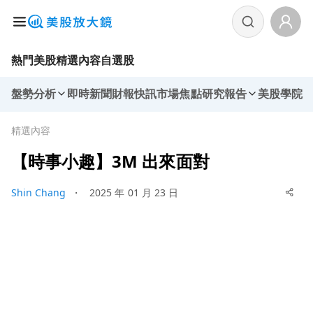
熱門美股
精選內容
自選股
盤勢分析
即時新聞
財報快訊
市場焦點
研究報告
美股學院
精選內容
【時事小趣】3M 出來面對
Shin Chang
・
2025 年 01 月 23 日