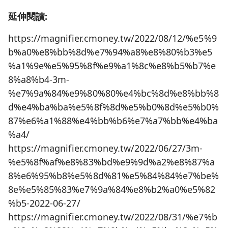
延伸閱讀:
https://magnifier.cmoney.tw/2022/08/12/%e5%9
b%a0%e8%bb%8d%e7%94%a8%e8%80%b3%e5
%a1%9e%e5%95%8f%e9%a1%8c%e8%b5%b7%e
8%a8%b4-3m-
%e7%9a%84%e9%80%80%e4%bc%8d%e8%bb%8
d%e4%ba%ba%e5%8f%8d%e5%b0%8d%e5%b0%
87%e6%a1%88%e4%bb%b6%e7%a7%bb%e4%ba
%a4/
https://magnifier.cmoney.tw/2022/06/27/3m-
%e5%8f%af%e8%83%bd%e9%9d%a2%e8%87%a
8%e6%95%b8%e5%8d%81%e5%84%84%e7%be%
8e%e5%85%83%e7%9a%84%e8%b2%a0%e5%82
%b5-2022-06-27/
https://magnifier.cmoney.tw/2022/08/31/%e7%b