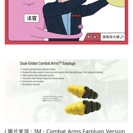
( 圖片來源 : 3M - Combat Arms Earplugs Version