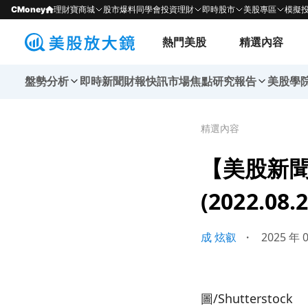
CMoney
理財寶商城
股市爆料同學會
投資理財
即時股市
美股專區
模擬
熱門美股
精選內容
盤勢分析
即時新聞
財報快訊
市場焦點
研究報告
美股學
精選內容
【美股新聞】
(2022.08.2
成 炫叡
・
2025 年 
圖/Shutterstock