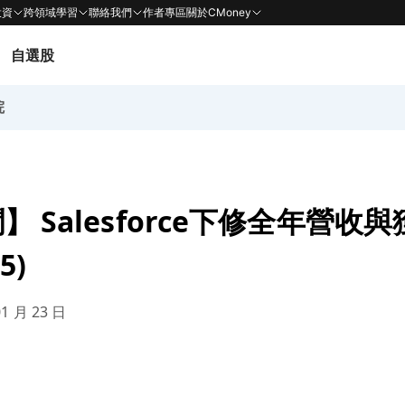
投資
跨領域學習
聯絡我們
作者專區
關於CMoney
自選股
院
 Salesforce下修全年營收
5)
01 月 23 日