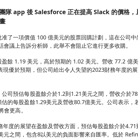
app 後 Salesforce 正在提高 Slack 的價格，
畫
准了一項價值 100 億美元的股票回購計劃，這在公司中尚
ff 在電話會議上告訴分析師，此舉不會阻止它進行更多收購。
餘 1.19 美元，高於預期的 1.02 美元。營收 77.2 
總體表現優於預期，但公司給出令人失望的2023財務年度的
司預估每股盈餘介於1.2到1.21美元之間，營收介於78.
估的每股盈餘1.29美元及營收80.7億美元。公司表示
望將會更高。
財務年度的展望在盈餘及營收方面，預估每股盈餘介於4.71到
億美元之間，包含8以美元的負面影響來自匯率。低於 Refini