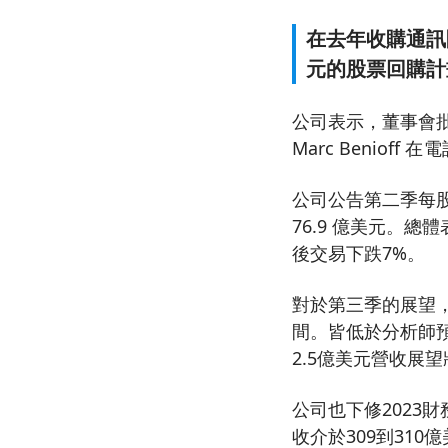
在去年收購通訊團隊 
元的股票回購計
公司表示，董事會批
Marc Benio
公司公告第二季每股盈
76.9 億美元。
後交易下跌7%。
對於第三季的展望，公
間。皆低於分析師預
2.5億美元營收展
公司也下修2023
收介於309到310