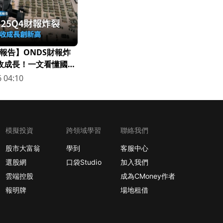
報告】ONDS財報炸
營收成長！一文看懂國防
 04:10
模擬投資
跨領域學習
聯絡我們
股市大富翁
學到
客服中心
選股網
口袋Studio
加入我們
雲端控股
成為CMoney作者
報明牌
場地租借