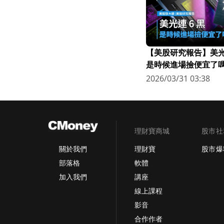
【美股研究報告】美光連
是時候進場撿便宜了嗎
2026/03/31 03:38
理財寶商城
股市社
理財寶
股市爆
關於我們
軟體
部落格
講座
加入我們
線上課程
影音
合作作者