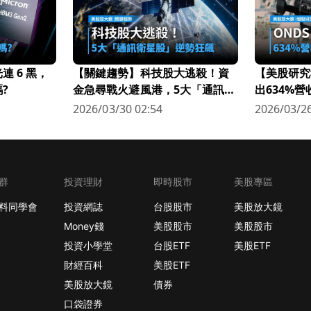
 6 黑，
【關鍵趨勢】科技股大逃殺！資
【美股研究
?
金急尋戰火避風港，5大「通訊衛
出634%
星股」逆勢狂飆
科技新星
2026/03/30 02:54
2026/03/26
群
投資理財
即時股市
美股專區
料同學會
投資網誌
台股股市
美股放大鏡
Money錢
美股股市
美股股市
投資小學堂
台股ETF
美股ETF
財經百科
美股ETF
美股放大鏡
債券
口袋證券