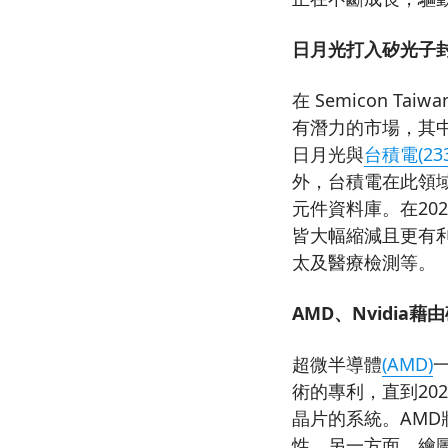
日月光打入矽光子
在 Semicon Taiw
有潛力的市場，其
日月光與
台積電(233
外，台積電在此領域
元件資料庫。在20
皆大幅縮減且更有
太及醫療檢測等。
AMD、Nvidia
超微半導體
(AMD)
術的專利，直到20
晶片的系統。AM
性。另一方面，繪圖晶