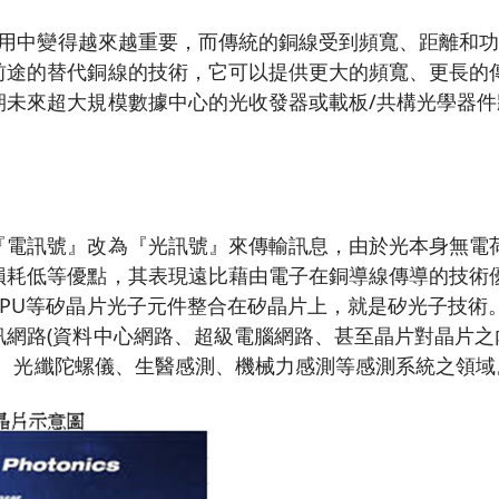
 應用中變得越來越重要，而傳統的銅線受到頻寬、距離和
前途的替代銅線的技術，它可以提供更大的頻寬、更長的
期未來超大規模數據中心的光收發器或載板/共構光學器
『電訊號』改為『光訊號』來傳輸訊息，由於光本身無電
損耗低等優點，其表現遠比藉由電子在銅導線傳導的技術
CPU等矽晶片光子元件整合在矽晶片上，就是矽光子技術
訊網路(資料中心網路、超級電腦網路、甚至晶片對晶片之
)系統、光纖陀螺儀、生醫感測、機械力感測等感測系統之領域