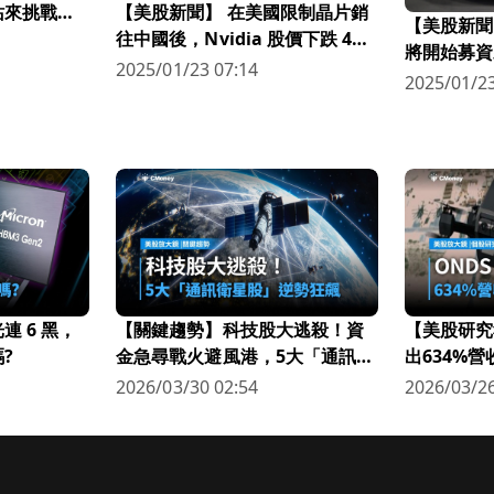
站來挑戰亞
【美股新聞】 在美國限制晶片銷
【美股新聞】 
往中國後，Nvidia 股價下跌 4%
將開始募資
(2022.09.1)
2025/01/23 07:14
成本(2022.0
2025/01/23
 6 黑，
【關鍵趨勢】科技股大逃殺！資
【美股研究
?
金急尋戰火避風港，5大「通訊衛
出634%
星股」逆勢狂飆
科技新星
2026/03/30 02:54
2026/03/26