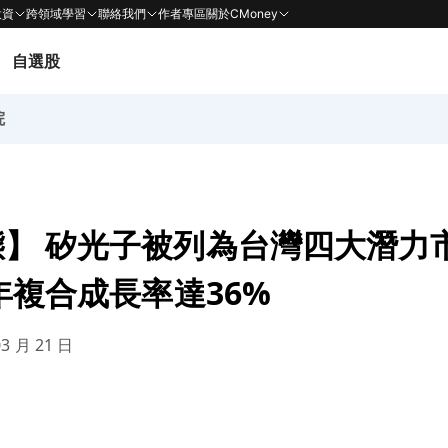
投資
跨領域學習
聯絡我們
作者專區
關於CMoney
自選股
院
】 矽光子被列為台灣四大潛力
7年複合成長率達36%
03 月 21 日