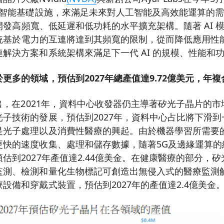
人工智能基礎設施，來滿足未來對人工智能及高效能運算的
產品開發高頻寬、低延遲和低功耗的水平擴充架構。隨著 AI
為傳統基於電力的互連將達到其頻寬的限制，從而降低應用
解決方案和系統架構來滿足下一代 AI 的規模、性能和
更多的領域，預估到2027年總產值達9.72億美元，年複
指出，在2021年，資料中心收發器仍主導著矽光子晶片的市場
子技術的發展，預估到2027年，資料中心占比將下滑到一
是光子處理以及消費性醫療的興起。由於機器學習所需要
更快的速度收集、處理和儲存數據，隨著5G及邊緣運算的
估到2027年產值達2.44億美金。在健康醫療的部分，
監測、檢測和量化生物標記可創造出無侵入式的醫療監測
設備和穿戴式裝置，預估到2027年的產值達2.4億美金