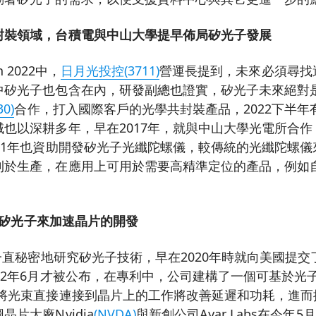
封裝領域，台積電與中山大學提早佈局矽光子發展
an 2022中，
日月光投控(3711)
營運長提到，未來必須尋找
中矽光子也包含在內，研發副總也證實，矽光子未來絕對
0)
合作，打入國際客戶的光學共封裝產品，2022下半年
也以深耕多年，早在2017年，就與中山大學光電所合
21年也資助開發矽光子光纖陀螺儀，較傳統的光纖陀螺
利於生產，在應用上可用於需要高精準定位的產品，例如
藉由矽光子來加速晶片的開發
一直秘密地研究矽光子技術，早在2020年時就向美國提
22年6月才被公布，在專利中，公司建構了一個可基於光
D將光束直接連接到晶片上的工作將改善延遲和功耗，進而
片大廠Nvidia
(NVDA)
與新創公司Ayar Labs在今年