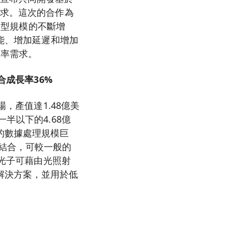
需求。這次的合作為
 模型規模的不斷增
性能、增加延遲和增加
功率需求。
合成長率36%
，產值達1.48億美
半以下的4.68億
的數據處理規模巨
結合，可較一般的
矽光子可藉由光照射
解決方案，並用於低
。