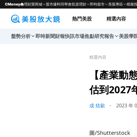
CMoney
理財寶商城
股市爆料同學會
投資理財
即時股市
美股專區
模擬
熱門美股
精選內容
盤勢分析
即時新聞
財報快訊
市場焦點
研究報告
美股學
精選內容
【產業動態
估到202
成 炫叡
・
2023 年 
圖/Shutterstock