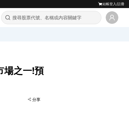
結帳
登入/註冊
市場之一!預
分享