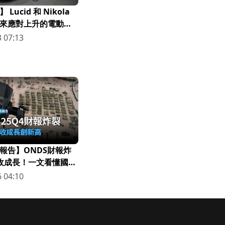
Lucid 和 Nikola
來應對上升的電動車
8.31)
 07:13
報告】ONDS財報炸
營收成長！一文看懂國防
 04:10