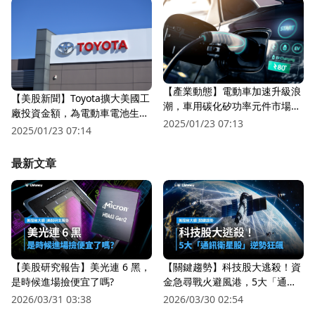
【產業動態】電動車加速升級浪
【美股新聞】Toyota擴大美國工
潮，車用碳化矽功率元件市場規
廠投資金額，為電動車電池生產
模將突破10億美元
2025/01/23 07:13
投入高達56億美元(2022.09.01)
2025/01/23 07:14
最新文章
【美股研究報告】美光連 6 黑，
【關鍵趨勢】科技股大逃殺！資
是時候進場撿便宜了嗎?
金急尋戰火避風港，5大「通訊
衛星股」逆勢狂飆
2026/03/31 03:38
2026/03/30 02:54