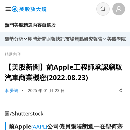
熱門美股
精選內容
自選股
盤勢分析
即時新聞
財報快訊
市場焦點
研究報告
美股學院
精選內容
【美股新聞】前Apple工程師承認竊取
汽車商業機密(2022.08.23)
李 晏誠
・
2025 年 01 月 23 日
圖/Shutterstock
前Apple
公司僱員張曉朗週一在聖何塞
(AAPL)