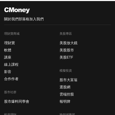
關於我們
部落格
加入我們
理財寶商城
美股專區
理財寶
美股放大鏡
軟體
美股股市
講座
美股ETF
線上課程
模擬投資
影音
合作作者
股市大富翁
選股網
股市社群
雲端控股
股市爆料同學會
報明牌
投資理財
跨領域學習