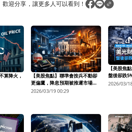
？
歡迎分享，讓更多人可以看到！
【美股焦點
盤後卻跌5
不算降火，
【美股焦點】聯準會按兵不動卻
更偏鷹，降息預期被推遲市場越
2026/03/18
來越怕？
2026/03/19 00:29