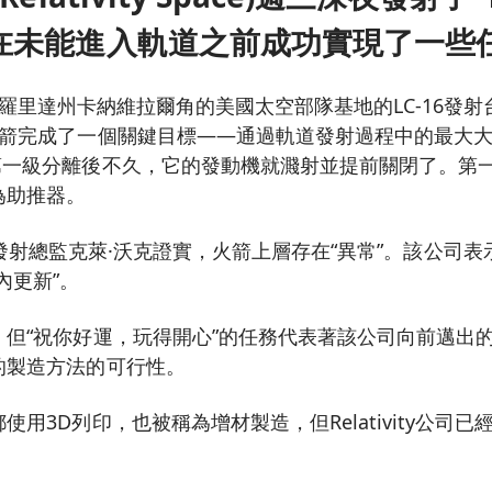
在未能進入軌道之前成功實現了一些
從位於佛羅里達州卡納維拉爾角的美國太空部隊基地的LC-16
火箭完成了一個關鍵目標——通過軌道發射過程中的最大大
第一級分離後不久，它的發動機就濺射並提前關閉了。第
為助推器。
 Space”發射總監克萊·沃克證實，火箭上層存在“異常”。該公
內更新”。
，但“祝你好運，玩得開心”的任務代表著該公司向前邁出
的製造方法的可行性。
使用3D列印，也被稱為增材製造，但Relativity公司