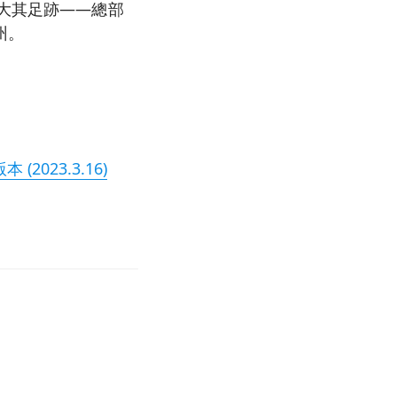
擴大其足跡——總部
州。
2023.3.16)