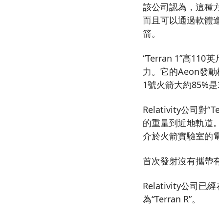
該公司認為，這種
而且可以通過軟體
箭。
“Terran 1”
力。它的Aeon發
1號火箭大約85%是
Relativity公
的重量到近地軌道。
介於火箭實驗室的電
首次發射沒有攜帶
Relativity公
為“Terran R”。