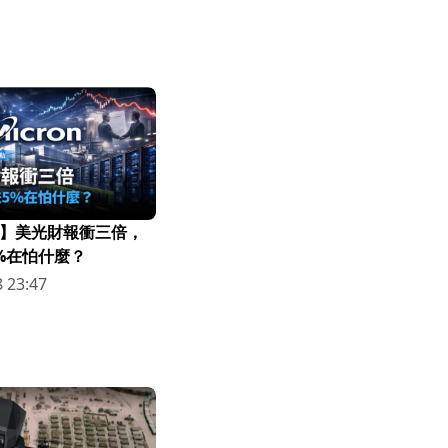
】美光財報衝三倍，
%在怕什麼？
 23:47