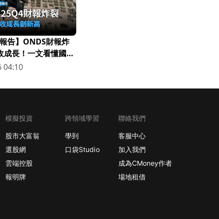
報告】ONDS財報炸
營收成長！一文看懂國防
 04:10
模擬投資
跨領域學習
聯絡我們
股市大富翁
學到
客服中心
選股網
口袋Studio
加入我們
雲端控股
成為CMoney作者
報明牌
場地租借