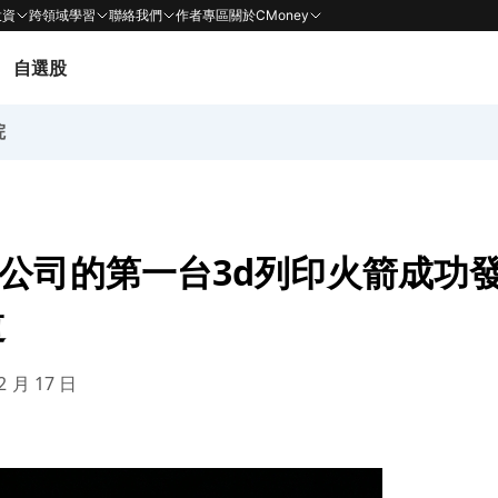
投資
跨領域學習
聯絡我們
作者專區
關於CMoney
自選股
院
vity公司的第一台3d列印火箭成
道
2 月 17 日