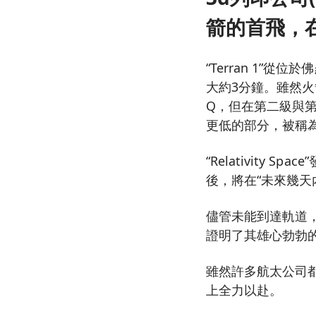
箭的首飛，
“Terran 1”
大約3分鐘。雖然
Q，但在第二級與
更低的部分，被稱
“Relativity
後，將在“未來幾天
儘管未能到達軌道
證明了其雄心勃勃
雖然許多航太公司都
上全力以赴。