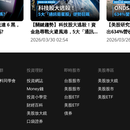
 6 黑，
【關鍵趨勢】科技股大逃殺！資
【美股研究
?
金急尋戰火避風港，5大「通訊衛
出634%
星股」逆勢狂飆
科技新星
2026/03/30 02:54
2026/03/26
群
投資理財
即時股市
美股專區
料同學會
投資網誌
台股股市
美股放大鏡
Money錢
美股股市
美股股市
投資小學堂
台股ETF
美股ETF
財經百科
美股ETF
美股放大鏡
債券
口袋證券