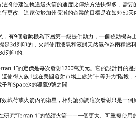
方法將使建造軌道級火箭的速度比傳統方法快得多，需要
進行更改。這家位於加州長灘的企業的目標是在短短60天
高110英尺，有9個發動機為下層第一級提供動力，一個發動機
動機是3d列印的，火箭使用液氧和液態天然氣作為兩種燃
3d列印的。
司對“Terran 1”的定價是每次發射1200萬美元。它的設計目的
這使得人族1號在美國發射市場上處於“中等升力”階段
子和SpaceX的獵鷹9號之間。
有效載荷或火箭內的衛星，相對論強調這次發射只是一個
司已經在研究“Terran 1”的後續火箭——一個更大、可重複