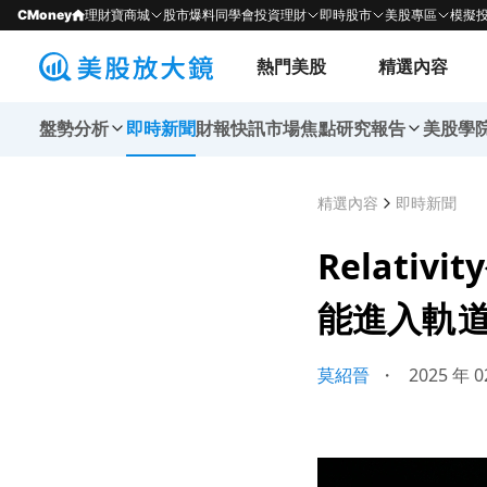
CMoney
理財寶商城
股市爆料同學會
投資理財
即時股市
美股專區
模擬
熱門美股
精選內容
盤勢分析
即時新聞
財報快訊
市場焦點
研究報告
美股學
精選內容
即時新聞
Relati
能進入軌
莫紹晉
・
2025 年 0