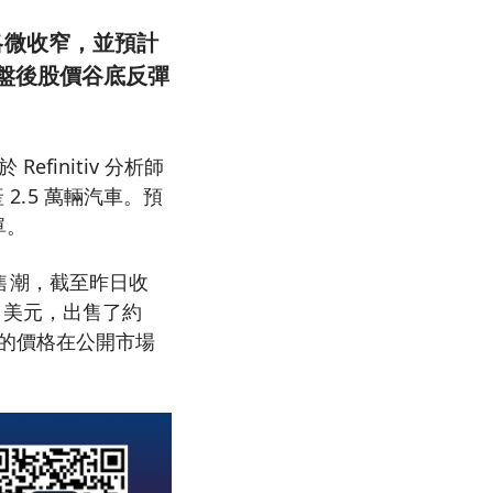
略微收窄，並預計
刺激盤後股價谷底反彈
Refinitiv 分析師
2.5 萬輛汽車。預
單。
售潮，截至昨日收
8 美元，出售了約
 美元的價格在公開市場