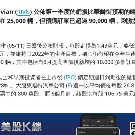
ian (
) 公佈第一季度的虧損比華爾街預期的
RIVN
 25,000 輛，但預購訂單已超過 90,000 輛，
tive昨 (05/11) 日盤後公布財報，每股虧損為1.43美元，略低於 
 美元，並維持其2022年的生產目標，稱其仍有望在今年生產 
000 輛，其中包括自3月提高售價後新增的 10,000 多個訂
內部人士和早期投資者在上市後
(IPO)
鎖定期週日到期後的拋
8% 。大股東福特汽車公司 (
F
) 週一以平均價格每股 26.
ian 股票中的 800 萬股。而 6個月前，該股以每股 106.75