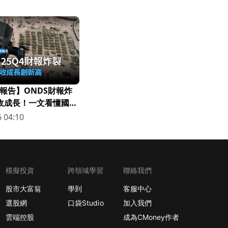
報告】ONDS財報炸
營收成長！一文看懂國防
 04:10
模擬投資
跨領域學習
聯絡我們
股市大富翁
學到
客服中心
選股網
口袋Studio
加入我們
雲端控股
成為CMoney作者