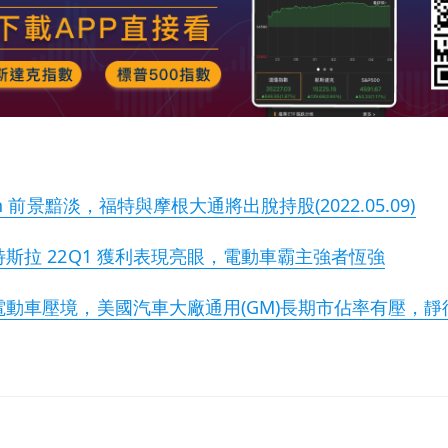
n 前景黯淡，福特與摩根大通將出脫持股(2022.05.09)
斯拉 22Q1 獲利表現亮眼，電動車霸主強者恆強
動車壓境，美國汽車大廠通用(GM)長期市佔率有壓，