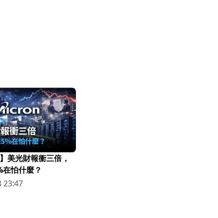
】美光財報衝三倍，
%在怕什麼？
 23:47