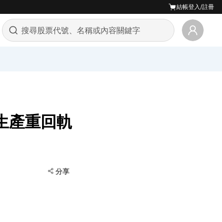
結帳
登入/註冊
且生產重回軌
分享