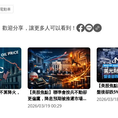
電動車
？
歡迎分享，讓更多人可以看到！
【美股焦點
盤後卻跌5
不算降火，
【美股焦點】聯準會按兵不動卻
更偏鷹，降息預期被推遲市場越
2026/03/18
來越怕？
2026/03/19 00:29