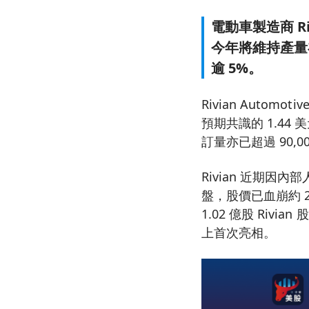
電動車製造商 Riv
今年將維持產量在
逾 5%。
Rivian Automo
預期共識的 1.44
訂量亦已超過 90,
Rivian 近期因
盤，股價已血崩約 2
1.02 億股 Riv
上首次亮相。