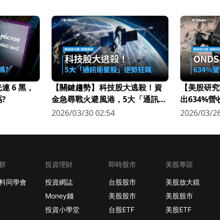
 6 黑，
【關鍵趨勢】科技股大逃殺！資
【美股研究
?
金急尋戰火避風港，5大「通訊衛
出634%
星股」逆勢狂飆
科技新星
2026/03/30 02:54
2026/03/26
群
投資理財
即時股市
美股專區
料同學會
投資網誌
台股股市
美股放大鏡
Money錢
美股股市
美股股市
投資小學堂
台股ETF
美股ETF