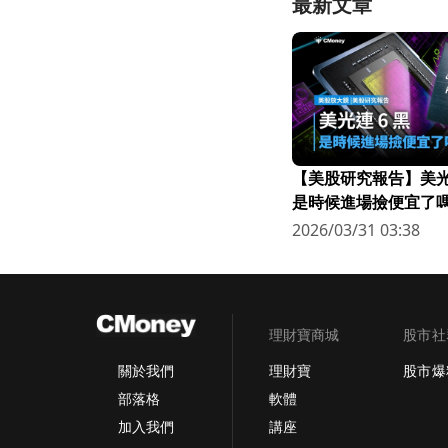
最新文章
【美股研究報告】美光連
是時候進場撿便宜了嗎
2026/03/31 03:38
理財寶商城
股市社
理財寶
股市爆
關於我們
軟體
部落格
講座
加入我們