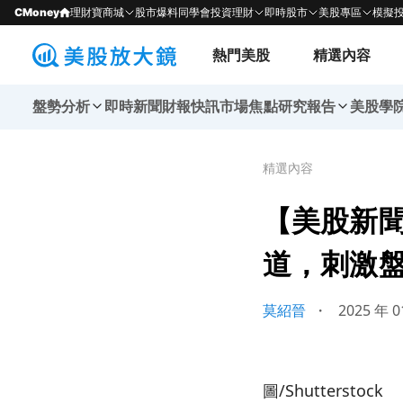
CMoney
理財寶商城
股市爆料同學會
投資理財
即時股市
美股專區
模擬
熱門美股
精選內容
盤勢分析
即時新聞
財報快訊
市場焦點
研究報告
美股學
精選內容
【美股新聞
道，刺激盤後
莫紹晉
・
2025 年 0
圖/Shutterstock