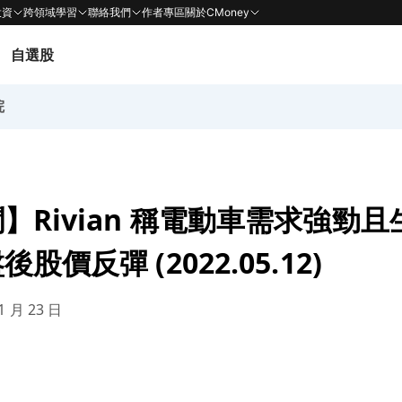
投資
跨領域學習
聯絡我們
作者專區
關於CMoney
自選股
院
】Rivian 稱電動車需求強勁
股價反彈 (2022.05.12)
1 月 23 日