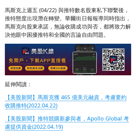
馬斯克上週五 (04/22) 與推特數名股東私下聯繫後，
推特態度出現潛在轉變。華爾街日報報導同時指出，
馬斯克向股東承諾，無論收購成功與否，都將致力解
決他眼中困擾推特和全國的言論自由問題。
延伸閱讀：
【美股新聞】馬斯克獲 465 億美元融資，考慮要約
收購推特(2022.04.22)
【美股新聞】推特競購新參與者，Apollo Global 考
慮提供資金(2022.04.19)