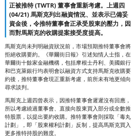
正被推特 (TWTR) 董事會重新考慮。上週四
(04/21) 馬斯克列出融資情況、並表示已備妥
資金後，令推特董事會正承受股東的壓力，因
而對馬斯克的收購提案接受度提高。
馬斯克尚未列明融資狀況前，市場預期推特董事會將
拒絕收購要約。《華爾街日報》引述知情人士指，在
華爾街十餘家金融機構，包括摩根士丹利、美國銀行
和巴克萊銀行均表明會以融資方式支持馬斯克收購要
約後，推特董事會現正重新考慮，前所未有地更傾向
尋求談判。
馬斯克上週四曾表示，因推特董事會遲遲沒有回應，
所以考慮繞過董事會、直接向股東買入部分或全數推
特股票，以提出要約收購。推特董事會則採取「毒丸
計劃」，即「股東權利計劃」反制，提高馬斯克買入
更多推特持股的難度。