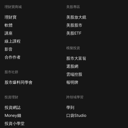
理財寶商城
美股專區
理財寶
美股放大鏡
軟體
美股股市
講座
美股ETF
線上課程
模擬投資
影音
合作作者
股市大富翁
選股網
股市社群
雲端控股
股市爆料同學會
報明牌
投資理財
跨領域學習
投資網誌
學到
Money錢
口袋Studio
投資小學堂