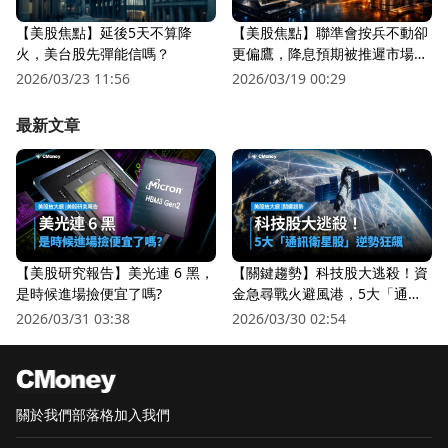
【美股焦點】延後5天不算降
【美股焦點】聯準會按兵不動卻
火，美台股先彈能信嗎？
更偏鷹，降息預期被推遲市場越
來越怕？
2026/03/23 11:56
2026/03/19 00:29
最新文章
【美股研究報告】美光連 6 黑，
【關鍵趨勢】科技股大逃殺！資
是時候進場撿便宜了嗎?
金急尋戰火避風港，5大「通訊
衛星股」逆勢狂飆
2026/03/31 03:38
2026/03/30 02:54
關於我們
部落格
加入我們