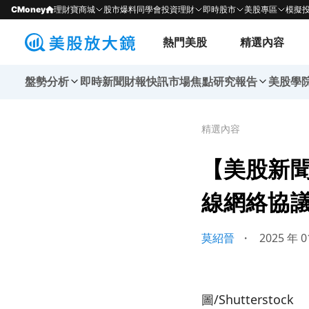
CMoney
理財寶商城
股市爆料同學會
投資理財
即時股市
美股專區
模擬
熱門美股
精選內容
盤勢分析
即時新聞
財報快訊
市場焦點
研究報告
美股學
精選內容
【美股新聞】
線網絡協議(2
莫紹晉
・
2025 年 0
圖/Shutterstock