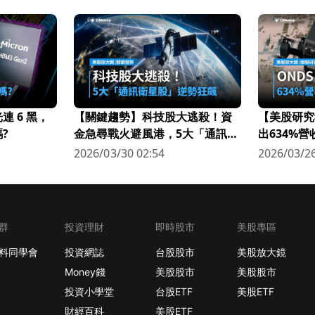
 6 黑，
【關鍵趨勢】科技股大逃殺！資
【美股研究
?
金急尋戰火避風港，5大「通訊衛
出634%
星股」逆勢狂飆
科技新星
2026/03/30 02:54
2026/03/26
群
投資理財
即時股市
美股專區
料同學會
投資網誌
台股股市
美股放大鏡
Money錢
美股股市
美股股市
投資小學堂
台股ETF
美股ETF
財經百科
美股ETF