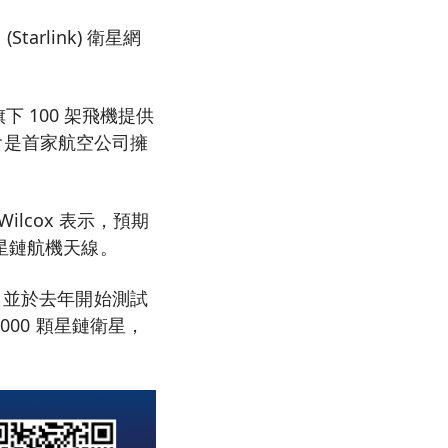
arlink) 衛星網
旗下 100 架飛機提供
將會是首家航空公司擁
ilcox 表示，預期
裝星鏈航機天線。
，並於去年開始測試
000 顆星鏈衛星，