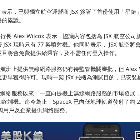
21)日表示，已與獨立航空運營商 JSX 簽署了首份使用「星鏈」(St
路的協議。
行長 Alex Wilcox 表示，協議內容包括為 JSX 航空公司
JSX 現時只有 77 架噴射機。他同時表示， JSX 航空
並且將會免費提供給乘客，及不需任何登入操作。
JSX 航班上提供無線網路服務仍有待監管機關審批，但 Alex W
更早獲得許可。現時一架 JSX 飛機為測試目的，已安
供衛星網絡服務以來，一直向提機上無線網路服務的市場發展
端機。迄今為止，SpaceX 已向低地球軌道發射了約 2
 名訂閱用戶及企業提供網絡服務。