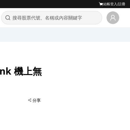
結帳
登入/註冊
ink 機上無
分享