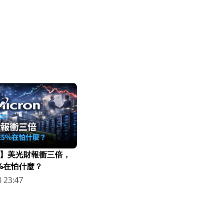
】美光財報衝三倍，
%在怕什麼？
 23:47