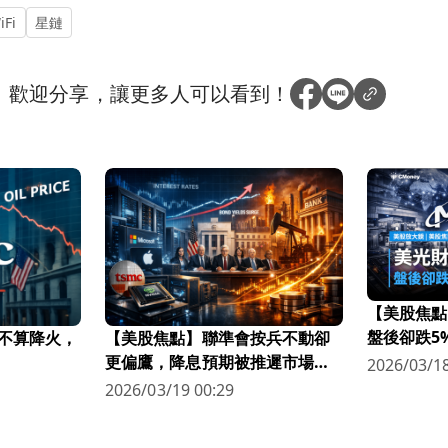
iFi
星鏈
？
歡迎分享，讓更多人可以看到！
【美股焦點
盤後卻跌5
不算降火，
【美股焦點】聯準會按兵不動卻
更偏鷹，降息預期被推遲市場越
2026/03/18
來越怕？
2026/03/19 00:29