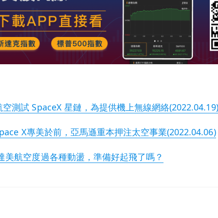
試 SpaceX 星鏈，為提供機上無線網絡(2022.04.19
ce X專美於前，亞馬遜重本押注太空事業(2022.04.06)
 達美航空度過各種動盪，準備好起飛了嗎？