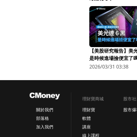
【美股研究報告】美光連
是時候進場撿便宜了嗎
2026/03/31 03:38
理財寶商城
股市社
理財寶
股市爆
關於我們
軟體
部落格
講座
加入我們
線上課程