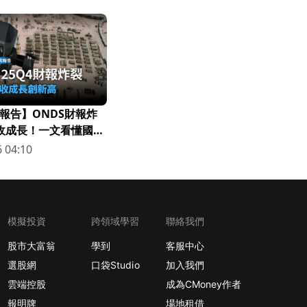
報告】ONDS財報炸
營收成長！一文看懂國防
 04:10
模擬投資
跨領域學習
聯絡我們
股市大富翁
學到
客服中心
選股網
口袋Studio
加入我們
雲端控股
成為CMoney作者
報明牌
場地租借