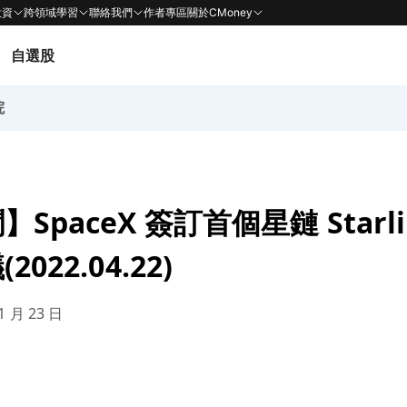
投資
跨領域學習
聯絡我們
作者專區
關於CMoney
自選股
院
SpaceX 簽訂首個星鏈 Starl
022.04.22)
1 月 23 日