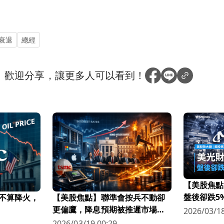
衰退
總經
？
歡迎分享，讓更多人可以看到！
【美股焦點
盤後卻跌5
不算降火，
【美股焦點】聯準會按兵不動卻
更偏鷹，降息預期被推遲市場越
2026/03/18
來越怕？
2026/03/19 00:29