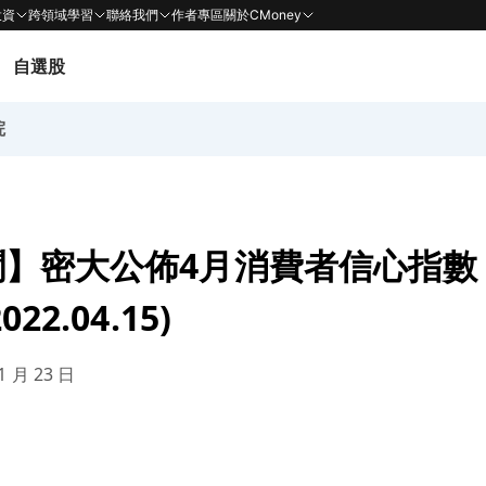
投資
跨領域學習
聯絡我們
作者專區
關於CMoney
自選股
院
聞】密大公佈4月消費者信心指數
22.04.15)
1 月 23 日