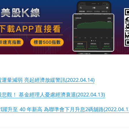
量減弱 亮起經濟放緩警訊(2022.04.14)
觀！ 基金經理人憂慮經濟衰退(2022.04.13)
躍升至 40 年新高 為聯準會下月升息2碼舖路(2022.04.13