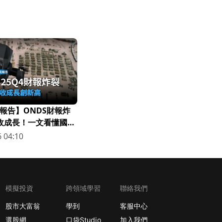
報告】ONDS財報炸
營收成長！一文看懂國防
 04:10
模擬投資
跨領域學習
聯絡我們
股市大富翁
學到
客服中心
選股網
口袋Studio
加入我們