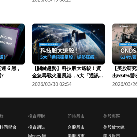
 6 黑，
【關鍵趨勢】科技股大逃殺！資
【美股研究
?
金急尋戰火避風港，5大「通訊衛
出634%
星股」逆勢狂飆
科技新星
2026/03/30 02:54
2026/03/26
群
投資理財
即時股市
美股專區
料同學會
投資網誌
台股股市
美股放大鏡
Money錢
美股股市
美股股市