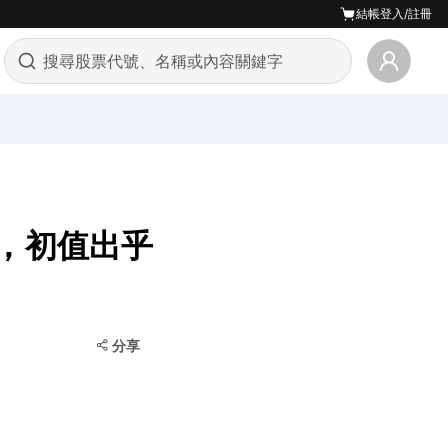
結帳
登入/註冊
，初值出乎
分享