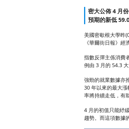
密大公佈 4 月
預期的新低 59
美國密歇根大學昨(04
《華爾街日報》經濟
指數反彈主係消費
例由 3 月的 54.3
強勁的就業數據亦推
30 年以來的最大漲
率將持續走低，有
4 月的初值只能
趨勢。而這項數據的終