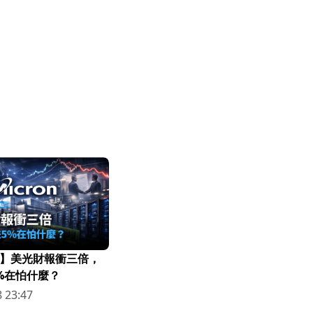
】美光財報衝三倍，
%在怕什麼？
 23:47