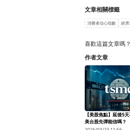
文章相關標籤
消費者信心指數
經濟
喜歡這篇文章嗎
作者文章
【美股焦點】延後5天
美台股先彈能信嗎？
2026/03/23 11:56