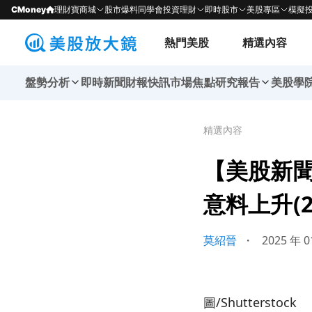
CMoney
理財寶商城
股市爆料同學會
投資理財
即時股市
美股專區
模擬
熱門美股
精選內容
盤勢分析
即時新聞
財報快訊
市場焦點
研究報告
美股學
精選內容
【美股新
意料上升(20
莫紹晉
・
2025 年 0
圖/Shutterstock