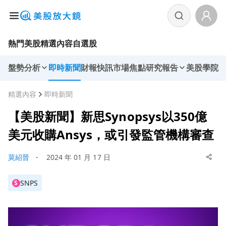
熱門美股
精選內容
自選股
盤勢分析
即時新聞
財報快訊
市場焦點
研究報告
美股學院
精選內容
即時新聞
【美股新聞】新思Synopsys以350億
美元收購Ansys，或引發監管機構審查
莫紹晉
・
2024 年 01 月 17 日
SNPS
S