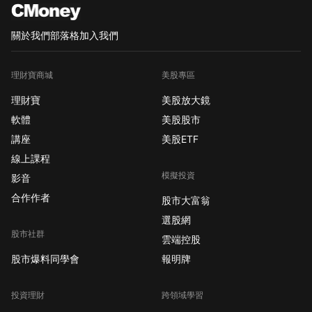
關於我們
部落格
加入我們
理財寶商城
美股專區
理財寶
美股放大鏡
軟體
美股股市
講座
美股ETF
線上課程
模擬投資
影音
合作作者
股市大富翁
選股網
股市社群
雲端控股
股市爆料同學會
報明牌
投資理財
跨領域學習