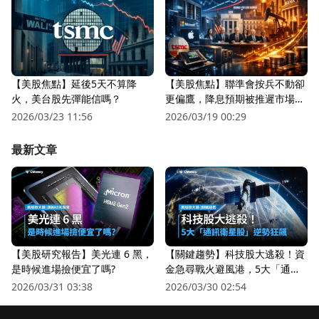
【美股焦點】延後5天不算降
【美股焦點】聯準會按兵不動卻
火，美台股先彈能信嗎？
更偏鷹，降息預期被推遲市場越
來越怕？
2026/03/23 11:56
2026/03/19 00:29
最新文章
【美股研究報告】美光連 6 黑，
【關鍵趨勢】科技股大逃殺！資
是時候進場撿便宜了嗎?
金急尋戰火避風港，5大「通訊
衛星股」逆勢狂飆
2026/03/31 03:38
2026/03/30 02:54