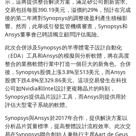
示，這將提供整合解決方案，滿足矽公司創新需求。
交易包括每股390.19美元，溢價約29%，預計在完成
後的第二年將對Synopsys的調整後盈利產生積極影
響。然而，此舉或引發監管機構審查，Synopsys和
Ansys董事會已聘請獨立顧問評估風險。
此次合併涉及Synopsys的半導體電子設計自動化
（EDA）工具和Ansys的模擬與分析軟體，將在高度
整合的業務軟體行業中打造一個巨大的新角色。合併
後，Synopsys股價上漲3.8%至513美元，而Ansys
股價下跌4.8%至329.86美元。這項交易發生在科技
公司如Nvidia和Intel設計更複雜晶片的時刻，
Synopsys提供晶片設計工具，而Ansys則提供用於
評估大型電子系統的軟體。
Synopsys與Ansys於2017年合作，提供解決方案以
分析晶片質量標準，提高整體設計流程效率。此次交
易在Synopsys聯合創始人兼執行主席Aart de Geus