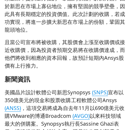
於新思在市場上寡佔地位，擁有堅固的競爭壁壘，因
此具有長期穩定的投資價值。此次計劃的收購，若成
功實現，將進一步擴大新思在市場上的份額，鞏固其
龍頭地位。
且當公司宣布將被收購，其股價會上漲至收購價或接
近收購價，因為投資者預期交易將在收購價達成，而
他們將收到相應的資本回報，故預計短期內Ansys股
價有上行推力。
新聞資訊
美國晶片設計軟體公司新思Synopsys
(SNPS)
宣布以
350億美元的現金和股票收購工程軟體公司Ansys
(ANSS)
，這項交易將成為自去年11月以690億美元收
購VMware的博通Broadcom
(AVGO)
以來科技領域
最大的併購案。Synopsys執行長Sassine Ghazi表