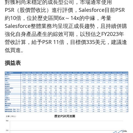
對獲利尚未穩定的成長型公司，市場通常使用
PSR（股價營收比）進行評價，Salesforce目前PSR
約10倍，位於歷史區間6x～14x的中緣，考量
Salesforce整體業務均呈現正成長趨勢，且持續併購
強化自身產品產生的綜效可期，以預估之FY2023年
營收計算，給予PSR 11倍，目標價335美元，建議逢
低買進。
損益表