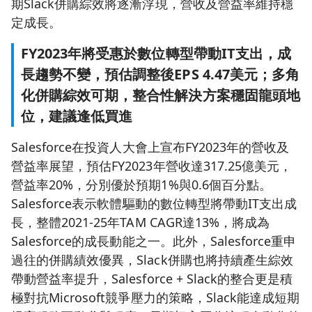
期Slack併購綜效將逐漸浮現，營收及營益率維持穩
定成長。
FY2023年將受惠於數位轉型帶動IT支出，成
長趨勢不變，預估調整後EPS 4.47美元；多角
化併購綜效可期，整合性解決方案穩固龍頭地
位，建議逢低買進
Salesforce在投資人大會上宣布FY2023年的營收及
營益率展望，預估FY2023年營收達317.25億美元，
營益率20%，分別優於預期1%與0.6個百分點。
Salesforce表示軟體驅動的數位轉型將帶動IT支出成
長，整體2021-25年TAM CAGR達13%，將成為
Salesforce的成長動能之一。此外，Salesforce重申
過往的併購績效優異，Slack併購也將持續產生綜效
帶動營益率提升，Salesforce + Slack的整合更是積
極對抗Microsoft競爭壓力的策略，Slack能達成短期