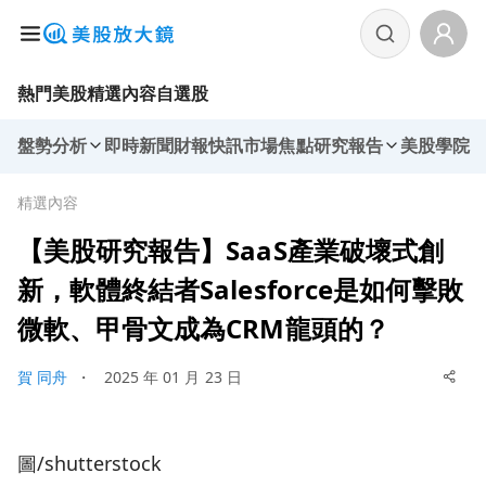
熱門美股
精選內容
自選股
盤勢分析
即時新聞
財報快訊
市場焦點
研究報告
美股學院
精選內容
【美股研究報告】SaaS產業破壞式創
新，軟體終結者Salesforce是如何擊敗
微軟、甲骨文成為CRM龍頭的？
賀 同舟
・
2025 年 01 月 23 日
圖/shutterstock