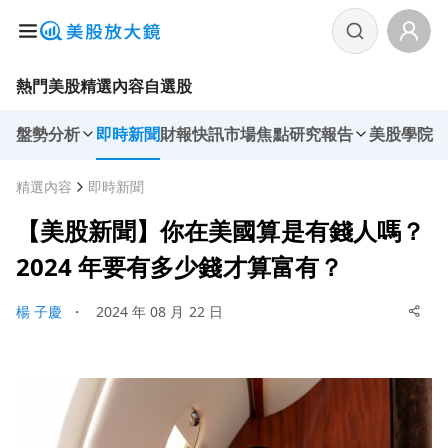
熱門美股
精選內容
自選股
盤勢分析
即時新聞
財報快訊
市場焦點
研究報告
美股學院
精選內容
即時新聞
【美股新聞】你在美國算是有錢人嗎？
2024 年要有多少錢才算富有？
楊 子慶
・
2024 年 08 月 22 日