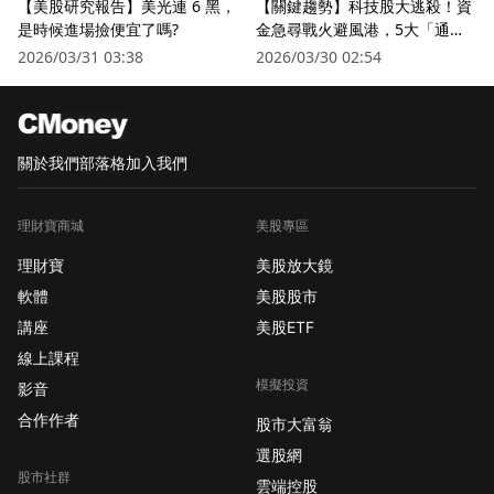
【美股研究報告】美光連 6 黑，
【關鍵趨勢】科技股大逃殺！資
是時候進場撿便宜了嗎?
金急尋戰火避風港，5大「通訊
衛星股」逆勢狂飆
2026/03/31 03:38
2026/03/30 02:54
關於我們
部落格
加入我們
理財寶商城
美股專區
理財寶
美股放大鏡
軟體
美股股市
講座
美股ETF
線上課程
模擬投資
影音
合作作者
股市大富翁
選股網
股市社群
雲端控股