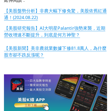
【美股盤勢分析】非農大幅下修免驚，美股依舊紅通
通！(2024.08.22)
【美股研究報告】AI大明星Palantir強勢來襲，近期
營收增速不斷提升，到底是何方神聖？
【美股新聞】美非農就業數據下修81.8萬人，為什麼
股市卻不跌反漲呢？