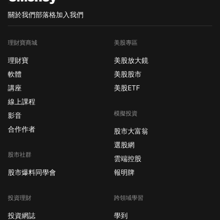
關於我們
部落格
加入我們
理財寶商城
美股專區
理財寶
美股放大鏡
軟體
美股股市
講座
美股ETF
線上課程
模擬投資
影音
合作作者
股市大富翁
選股網
股市社群
雲端控股
股市爆料同學會
報明牌
投資理財
跨領域學習
投資網誌
學到