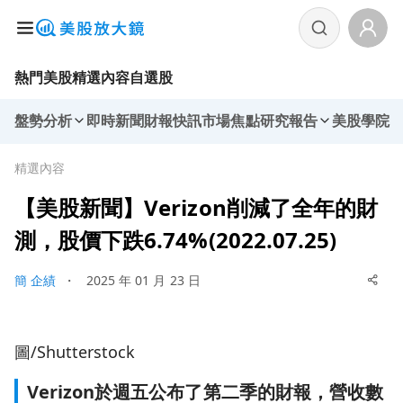
熱門美股
精選內容
自選股
盤勢分析
即時新聞
財報快訊
市場焦點
研究報告
美股學院
精選內容
【美股新聞】Verizon削減了全年的財
測，股價下跌6.74%(2022.07.25)
簡 企績
・
2025 年 01 月 23 日
圖/Shutterstock
Verizon於週五公布了第二季的財報，營收數