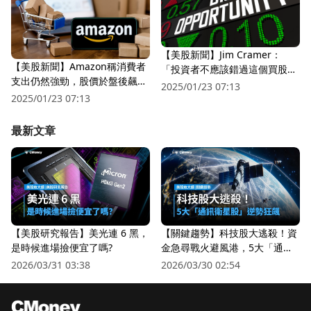
【美股新聞】Jim Cramer：
【美股新聞】Amazon稱消費者
「投資者不應該錯過這個買股票
支出仍然強勁，股價於盤後飆漲
的時機點」(2022.07.29)
2025/01/23 07:13
超過13%(2022.07.29)
2025/01/23 07:13
最新文章
【美股研究報告】美光連 6 黑，
【關鍵趨勢】科技股大逃殺！資
是時候進場撿便宜了嗎?
金急尋戰火避風港，5大「通訊
衛星股」逆勢狂飆
2026/03/31 03:38
2026/03/30 02:54