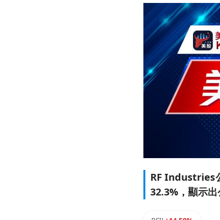
RF Indust
32.3%，顯