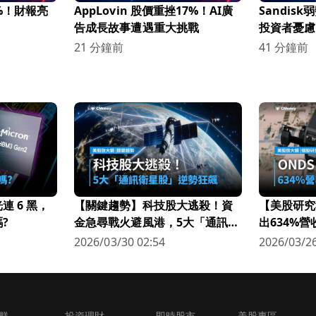
%！財報亮
AppLovin 股價重挫17%！AI廣
Sandis
告成長故事遭遇重大挑戰
投資者憂慮
21 分鐘前
41 分鐘前
 6 黑，
【關鍵趨勢】科技股大逃殺！資
【美股研究
?
金急尋戰火避風港，5大「通訊衛
出634%
星股」逆勢狂飆
科技新星
2026/03/30 02:54
2026/03/26
群
投資理財
即時股市
美股專區