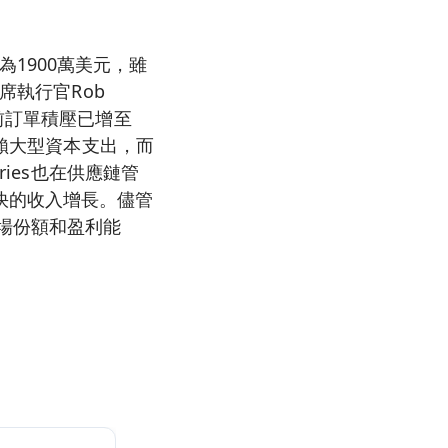
額為1900萬美元，雖
席執行官Rob
前訂單積壓已增至
依賴大型資本支出，而
ies也在供應鏈管
快的收入增長。儘管
市場份額和盈利能