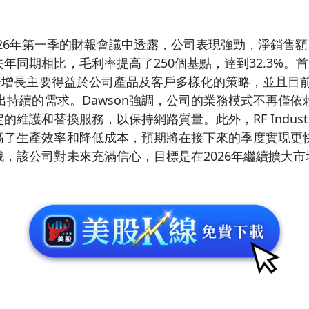
ies於2026年第一季的財報會議中透露，公司表現強勁，淨銷售
年同期相比，毛利率提高了250個基點，達到32.3%。首
這一增長主要得益於公司產品及客戶多樣化的策略，並且目
示出持續的需求。Dawson強調，公司的業務模式不再僅
維護和替換服務，以保持網路質量。此外，RF Industr
高了生產效率和降低成本，預期將在接下來的季度實現更
，該公司對未來充滿信心，目標是在2026年繼續擴大