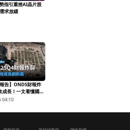
k弱勢指引重挫AI晶片股
需求放緩
報告】ONDS財報炸
營收成長！一文看懂國防
 04:10
模擬投資
跨領域學習
聯絡我們