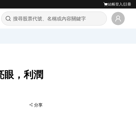
結帳
登入/註冊
財報亮眼，利潤
分享