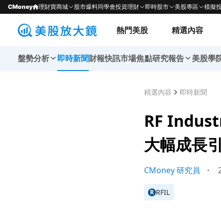
CMoney
理財寶商城
股市爆料同學會
投資理財
即時股市
美股專區
模擬
熱門美股
精選內容
盤勢分析
即時新聞
財報快訊
市場焦點
研究報告
美股學
精選內容
即時新聞
RF Indu
大幅成長
CMoney 研究員
・
2
RFIL
R