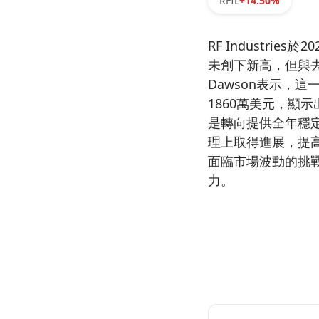
RFIL
+14.50%
RF Industr
未創下新高，但與去
Dawson表示，
1860萬美元，顯
是轉向提供全年穩定的
理上取得進展，提
面臨市場波動的挑戰
力。