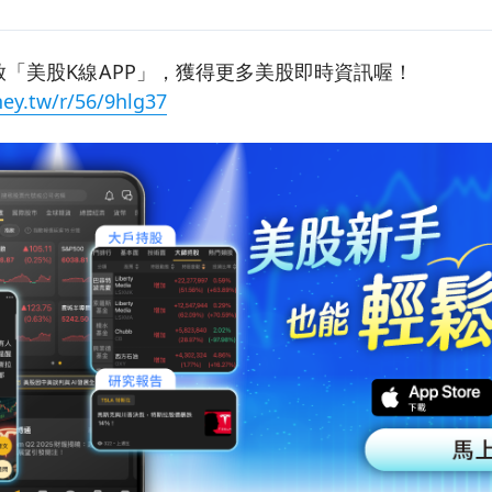
「美股K線APP」，獲得更多美股即時資訊喔！
ey.tw/r/56/9hlg37