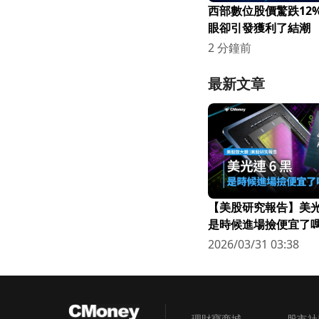
西部數位股價驚跌12
眼卻引發獲利了結潮
2 分鐘前
最新文章
【美股研究報告】美光連
是時候進場撿便宜了嗎
2026/03/31 03:38
理財寶商城
股市社