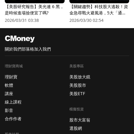
【美股研究報告】美光連 6 黑，
【關鍵趨勢】科技股大逃殺！資
是時候進場撿便宜了嗎?
金急尋戰火避風港，5大「通訊
衛星股」逆勢狂飆
2026/03/31 03:38
2026/03/30 02:54
關於我們
部落格
加入我們
理財寶商城
美股專區
理財寶
美股放大鏡
軟體
美股股市
講座
美股ETF
線上課程
模擬投資
影音
合作作者
股市大富翁
選股網