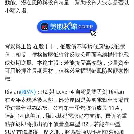
動能、潛在風險與投資考量，幫助投資人決定是否以
小額入場。
背景與主旨 在股市中，低股價不等於低風險或低價
值；相反，價格被壓低往往反映公司面臨結構性挑戰
或短期逆風。本篇主張：若能接受高波動，少量資金
可用於押注長期題材，但務必掌握關鍵風險與觀察指
標。
Rivian
(RIVN)
：R2 與 Level‑4 自駕是雙刃劍 Rivian
在今年表現落後大盤，部分原因是美國電動車市場首
季銷量年減約27%。公司第一季營收仍成長 11%，
達約 14 億美元，顯示基礎需求尚有支撐。最近的重
點在於即將推出的平價量產車型 R2，若能在中型
SUV 市場取得一席之地，將為營收與毛利帶來顯著