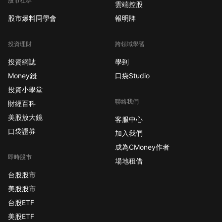
股市社群
雲端控股
股市爆料同學會
報明牌
投資理財
跨領域學習
投資網誌
學到
Money錢
口袋Studio
投資小學堂
聯絡我們
財經百科
美股放大鏡
客服中心
口袋證券
加入我們
成為CMoney作者
即時股市
場地租借
台股股市
美股股市
台股ETF
美股ETF