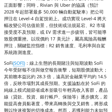
正面影響；同時，Rivian 與 Uber 的協議（預計
2028 年起部署最多 50,000 輛自動駕駛車）把公司
押注在 Level‑4 自駕技術上。成功實現 Level‑4 將大
幅改變公司估值前景，但技術或法規延宕、R2 市場
接受度不及預期，或 EV 需求進一步疲弱，皆可能導
致股價重挫。以現價約 17 美元計，屬高風險高報酬
押注，關鍵監控指標：R2 銷售速度、毛利率與自駕
系統路測進度。
SoFi
(SOFI)
：線上生態的長期賭注與短期波動 SoFi
今年受財報不佳與做空報告衝擊，短期股價波動大；
其前瞻本益比約 28.3 倍，遠高於金融業平均約 14.5
倍，反映市場對其成長預期。支援論點在於 SoFi 的
純線上模式能節省成本並吸引年輕高收入客群，產品
線（貸款、投資、銀行帳戶、保險等）逐步擴充，若
能提高會員黏著度，帶來高轉換與交叉銷售，將形成
難以快速複製的切換成本。然而，若獲利能力未如預