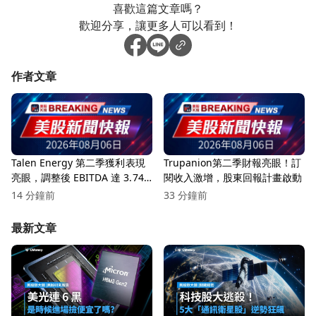
喜歡這篇文章嗎？
歡迎分享，讓更多人可以看到！
作者文章
Talen Energy 第二季獲利表現
Trupanion第二季財報亮眼！訂
亮眼，調整後 EBITDA 達 3.74
閱收入激增，股東回報計畫啟動
億美元！
14 分鐘前
33 分鐘前
最新文章