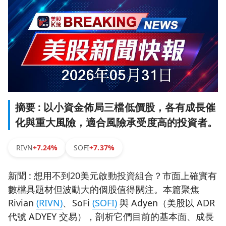
摘要 : 以小資金佈局三檔低價股，各有成長催
化與重大風險，適合風險承受度高的投資者。
RIVN
+7.24%
SOFI
+7.37%
新聞 : 想用不到20美元啟動投資組合？市面上確實有
數檔具題材但波動大的個股值得關注。本篇聚焦
Rivian
(RIVN)
、SoFi
(SOFI)
與 Adyen（美股以 ADR
代號 ADYEY 交易），剖析它們目前的基本面、成長