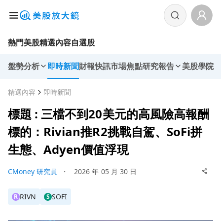
熱門美股
精選內容
自選股
盤勢分析
即時新聞
財報快訊
市場焦點
研究報告
美股學院
精選內容
即時新聞
標題 : 三檔不到20美元的高風險高報酬
標的：Rivian推R2挑戰自駕、SoFi拼
生態、Adyen價值浮現
CMoney 研究員
・
2026 年 05 月 30 日
RIVN
SOFI
R
S