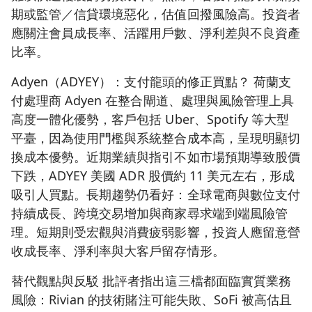
期或監管／信貸環境惡化，估值回撥風險高。投資者
應關注會員成長率、活躍用戶數、淨利差與不良資產
比率。
Adyen（ADYEY）：支付龍頭的修正買點？ 荷蘭支
付處理商 Adyen 在整合閘道、處理與風險管理上具
高度一體化優勢，客戶包括 Uber、Spotify 等大型
平臺，因為使用門檻與系統整合成本高，呈現明顯切
換成本優勢。近期業績與指引不如市場預期導致股價
下跌，ADYEY 美國 ADR 股價約 11 美元左右，形成
吸引人買點。長期趨勢仍看好：全球電商與數位支付
持續成長、跨境交易增加與商家尋求端到端風險管
理。短期則受宏觀與消費疲弱影響，投資人應留意營
收成長率、淨利率與大客戶留存情形。
替代觀點與反駁 批評者指出這三檔都面臨實質業務
風險：Rivian 的技術賭注可能失敗、SoFi 被高估且