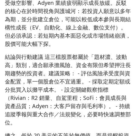
受做空影響、Adyen 業績疲弱顯示成長放緩。反駁
的核心在於時間視角與護城河：若投資人願意以多年
為期，並分批建立倉位，可能以較低成本參與長期結
構性成長（EV、自動化、線上金融、數位支付）。
但必須承認：若短期內基本面惡化或市場情緒崩潰，
股價可能大幅下探。
結論與行動建議 這三檔股票都屬於「題材濃、波動
高」類別，適合願承擔風險、資金有限但希望押注長
期趨勢的投資者。建議策略： - 評估風險承受度與資
金配置，單一個股倉位不宜過重。 - 採取定期定額或
分批買入以攤平成本。 - 設定關鍵觀察指標
（Rivian：R2 銷量、自駕里程；SoFi：會員成長與
資產品質；Adyen：大客戶留存與毛利率）。 - 持續
追蹤季報與重大合作／法規變化，必要時快速調整部
位。
總之，低於 20 美元的不等於無價值，而是提醒投資