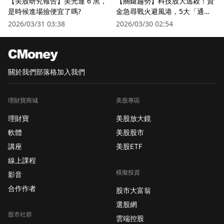
【美股研究報告】美光連 6 黑，
【關鍵趨勢】科技股大逃殺！資
是時候進場撿便宜了嗎?
金急尋戰火避風港，5大「通訊
衛星股」逆勢狂飆
2026/03/31 03:38
2026/03/30 02:54
關於我們
部落格
加入我們
理財寶商城
美股專區
理財寶
美股放大鏡
軟體
美股股市
講座
美股ETF
線上課程
模擬投資
影音
合作作者
股市大富翁
選股網
股市社群
雲端控股