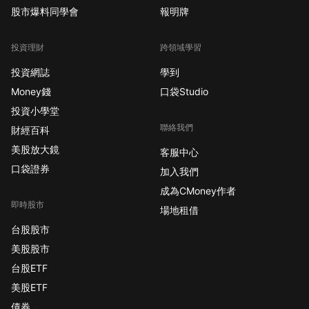
股市爆料同學會
報明牌
投資理財
跨領域學習
投資網誌
學到
Money錢
口袋Studio
投資小學堂
聯絡我們
財經百科
美股放大鏡
客服中心
口袋證券
加入我們
成為CMoney作者
即時股市
場地租借
台股股市
美股股市
台股ETF
美股ETF
債券