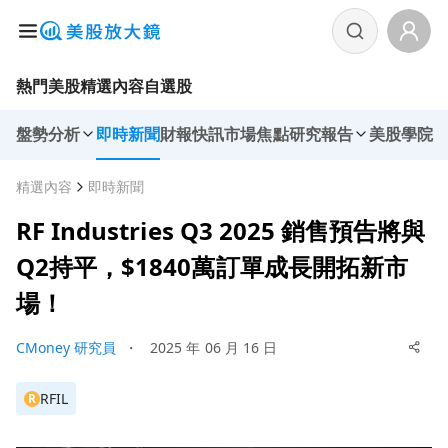
熱門美股
精選內容
自選股
盤勢分析
即時新聞
財報快訊
市場焦點
研究報告
美股學院
精選內容
即時新聞
RF Industries Q3 2025 銷售預告將與
Q2持平，$1840萬訂單成長開拓新市
場！
CMoney 研究員
・
2025 年 06 月 16 日
RFIL
R