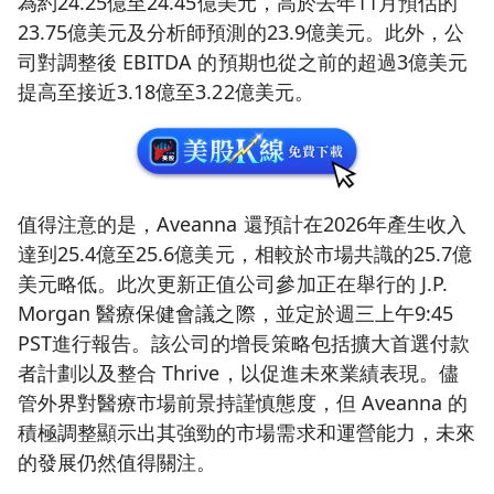
為約24.25億至24.45億美元，高於去年11月預估的
23.75億美元及分析師預測的23.9億美元。此外，公
司對調整後 EBITDA 的預期也從之前的超過3億美元
提高至接近3.18億至3.22億美元。
值得注意的是，Aveanna 還預計在2026年產生收入
達到25.4億至25.6億美元，相較於市場共識的25.7億
美元略低。此次更新正值公司參加正在舉行的 J.P.
Morgan 醫療保健會議之際，並定於週三上午9:45
PST進行報告。該公司的增長策略包括擴大首選付款
者計劃以及整合 Thrive，以促進未來業績表現。儘
管外界對醫療市場前景持謹慎態度，但 Aveanna 的
積極調整顯示出其強勁的市場需求和運營能力，未來
的發展仍然值得關注。