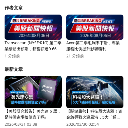
作者文章
Transocean (NYSE:RIG) 第二季
Axon第二季毛利率下滑，專業
業績超出預期，銷售額達9.66億
服務比例提升影響獲利
美元！
1 分鐘前
21 分鐘前
最新文章
【美股研究報告】美光連 6 黑，
【關鍵趨勢】科技股大逃殺！資
是時候進場撿便宜了嗎?
金急尋戰火避風港，5大「通訊
衛星股」逆勢狂飆
2026/03/31 03:38
2026/03/30 02:54