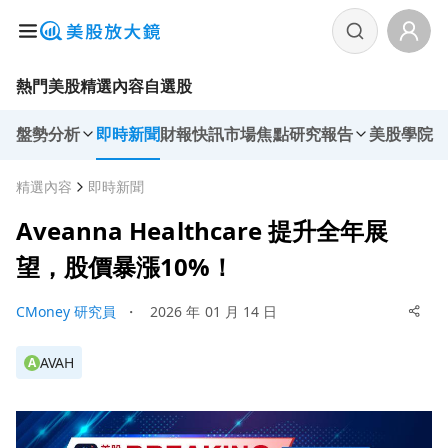
熱門美股
精選內容
自選股
盤勢分析
即時新聞
財報快訊
市場焦點
研究報告
美股學院
精選內容
即時新聞
Aveanna Healthcare 提升全年展
望，股價暴漲10%！
CMoney 研究員
・
2026 年 01 月 14 日
AVAH
A