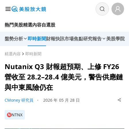
熱門美股
精選內容
自選股
盤勢分析
即時新聞
財報快訊
市場焦點
研究報告
美股學院
精選內容
即時新聞
Nutanix Q3 財報超預期、上修 FY26
營收至 28.2–28.4 億美元，警告供應鏈
與中東風險仍在
CMoney 研究員
・
2026 年 05 月 28 日
NTNX
N