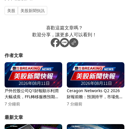
美股
美股新聞快訊
喜歡這篇文章嗎？
歡迎分享，讓更多人可以看到！
作者文章
戶外控股公司Q1財報顯示利潤
Ceragon Networks Q2 2026
大幅成長，FFL轉移服務預期毛
財報前瞻：預測持平，市場焦點
利率穩定在85%以上！
集中於營收增長
7 分鐘前
7 分鐘前
最新文章