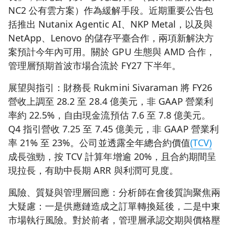
NC2 公有雲方案）作為緩解手段。近期重要公告包
括推出 Nutanix Agentic AI、NKP Metal，以及與
NetApp、Lenovo 的儲存平臺合作，兩項新解決方
案預計今年內可用。關於 GPU 生態與 AMD 合作，
管理層預期首波市場合流於 FY27 下半年。
展望與指引：財務長 Rukmini Sivaraman 將 FY26
營收上調至 28.2 至 28.4 億美元，非 GAAP 營業利
率約 22.5%，自由現金流預估 7.6 至 7.8 億美元。
Q4 指引營收 7.25 至 7.45 億美元，非 GAAP 營業利
率 21% 至 23%。公司並透露全年總合約價值
(TCV)
成長強勁，按 TCV 計算年增逾 20%，且合約期間呈
現拉長，有助中長期 ARR 與利潤可見度。
風險、質疑與管理層回應：分析師在會後質詢聚焦兩
大疑慮：一是供應鏈造成之訂單轉換延後，二是中東
市場執行風險。對於前者，管理層承認交期與價格壓