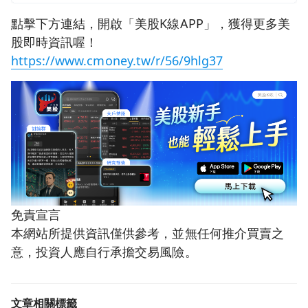
點擊下方連結，開啟「美股K線APP」，獲得更多美
股即時資訊喔！
https://www.cmoney.tw/r/56/9hlg37
免責宣言
本網站所提供資訊僅供參考，並無任何推介買賣之
意，投資人應自行承擔交易風險。
文章相關標籤