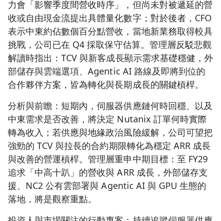
力會「影響季度間營收時序」，但尚未對被遞延的營
收或自由現金流提出具體量化數字；對於後者，CFO
表示中東約佔數個百分點營收，當地新業務取得較具
挑戰，公司已在 Q4 採取保守估算。管理層反駁悲觀
解讀時指出：TCV 與新客成長顯示需求基礎穩健，外
部儲存與雲端選項、Agentic AI 路線及即將到位的
合作夥伴方案，皆為轉化與長期成長的關鍵槓桿。
分析與前瞻：短期內，伺服器供應鏈何時回穩、以及
中東需求是否改善，將決定 Nutanix 訂單何時實際
轉為收入；若供應與地緣政治風險緩解，公司可望把
強勁的 TCV 與拉長的合約期限轉化為穩定 ARR 成長
與改善的營運槓桿。管理層重申中期目標：至 FY29
追求「中高十趴」的營收與 ARR 成長，外部儲存支
援、NC2 公有雲部署與 Agentic AI 與 GPU 生態的
落地，將是觀察重點。
投資人與市場關注的行動專案：持續追蹤伺服器供應