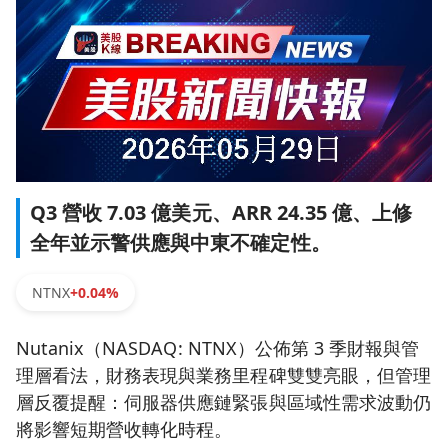
Q3 營收 7.03 億美元、ARR 24.35 億、上修
全年並示警供應與中東不確定性。
NTNX
+0.04%
Nutanix（NASDAQ: NTNX）公佈第 3 季財報與管
理層看法，財務表現與業務里程碑雙雙亮眼，但管理
層反覆提醒：伺服器供應鏈緊張與區域性需求波動仍
將影響短期營收轉化時程。