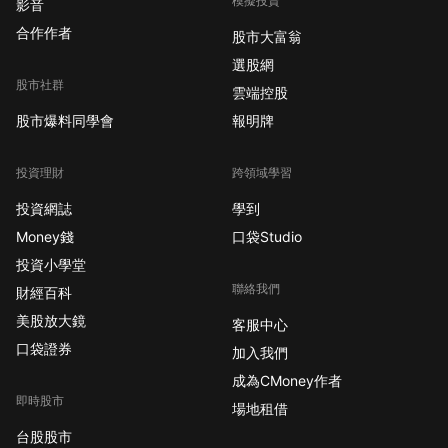
模擬投資
影音
合作作者
股市大富翁
選股網
股市社群
雲端控股
股市爆料同學會
報明牌
投資理財
跨領域學習
投資網誌
學到
Money錢
口袋Studio
投資小學堂
聯絡我們
財經百科
美股放大鏡
客服中心
口袋證券
加入我們
成為CMoney作者
即時股市
場地租借
台股股市