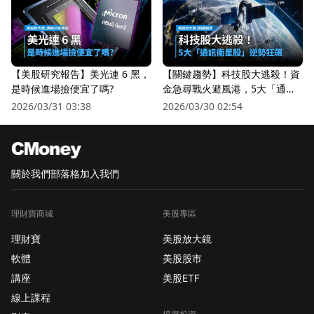
【美股研究報告】美光連 6 黑，
【關鍵趨勢】科技股大逃殺！資
是時候進場撿便宜了嗎?
金急尋戰火避風港，5大「通訊
衛星股」逆勢狂飆
2026/03/31 03:38
2026/03/30 02:54
關於我們
部落格
加入我們
理財寶商城
美股專區
理財寶
美股放大鏡
軟體
美股股市
講座
美股ETF
線上課程