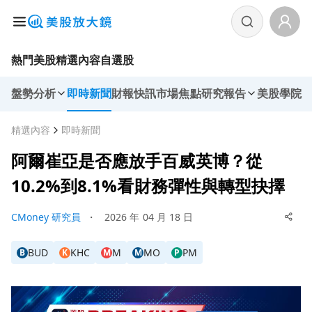
熱門美股
精選內容
自選股
盤勢分析
即時新聞
財報快訊
市場焦點
研究報告
美股學院
精選內容
即時新聞
阿爾崔亞是否應放手百威英博？從
10.2%到8.1%看財務彈性與轉型抉擇
CMoney 研究員
・
2026 年 04 月 18 日
BUD
KHC
M
MO
PM
B
K
M
M
P