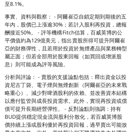
至8.1%。
事實、資料與觀察： - 阿爾崔亞自鎖定期到期後的五
年內，股價已上漲逾30%；若計入股利再投資，總報
酬接近50%。 - 評等機構Fitch估算，百威英博的公
平價值約為129億美元，指出賣股所得可提升阿爾崔
亞的財務彈性，且若用於投資於無煙產品與業務轉型
屬正面；但若全部用於股東回報（如買回或增派股
息）則可能成為評等風險。
分析與評論： - 賣股的支援論點包括：釋出資金以投
資尼古丁袋、電子煙與無煙創新（阿爾崔亞的未來戰
略重心）、減少對啤酒股利的依賴、並改善資本結構
以應付監管與成長投資需求。此外，實現再投資或償
債可提升長期經營彈性。 - 反對論點則強調：持有
BUD提供穩定現金流與股利分散化，若百威英博股
價持續上漲或股利優於再投資回報，過早賣出可能放