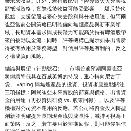
棄未來收益。此外，若持股比例下降導致失去外國稅
額抵減資格，實際稅後收益可能受影響。 - 駁斥替代
觀點：支援留股者憂心失去股利與分散風險，但阿爾
崔亞當前公開策略已明確偏向無煙產品與新事業領
域，長期資本需求與成長潛力可能高於持有啤酒股帶
來的被動現金流；同時，評等機構已提示如果出售所
得被有效用於業務轉型，對信用評等是有利的，反之
才構成負面風險。
結論與展望（行動號召）： 市場普遍預期阿爾崔亞
將繼續降低其在百威英博的持股，重心轉向尼古丁
袋、 vaping 與無煙產品的投資。投資者應重點關注
三項指標：阿爾崔亞未來賣股的節奏與價格、出售資
金的用途（再投資與研發 vs. 股東回報）、以及評等
機構對公司資本運用的反應。若公司將資金投入轉型
創新並明確提升長期現金流與成長性，減持可視為正
面策略；反之，若主要用於短期回報，則可能侵蝕信