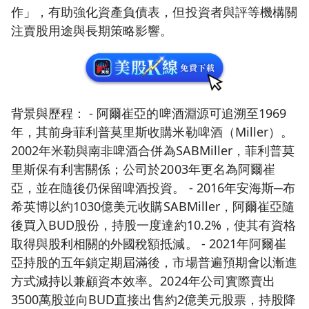
作」，有助強化資產負債表，但投資者與評等機構關
注賣股用途與長期策略影響。
背景與歷程： - 阿爾崔亞的啤酒淵源可追溯至1969
年，其前身菲利普莫里斯收購米勒啤酒（Miller）。
2002年米勒與南非啤酒合併為SABMiller，菲利普莫
里斯保有利害關係；公司於2003年更名為阿爾崔
亞，並在隨後仍保留啤酒投資。 - 2016年安海斯─布
希英博以約1030億美元收購SABMiller，阿爾崔亞隨
後買入BUD股份，持股一度達約10.2%，使其有資格
取得與股利相關的外國稅額抵減。 - 2021年阿爾崔
亞持股的五年鎖定期屆滿後，市場普遍預期會以漸進
方式減持以兼顧資本效率。2024年公司實際賣出
3500萬股並向BUD直接出售約2億美元股票，持股降