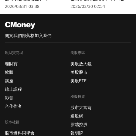
衛星股」逆勢狂飆
2026/03/31 03:38
2026/03/30 02:54
關於我們
部落格
加入我們
理財寶商城
美股專區
理財寶
美股放大鏡
軟體
美股股市
講座
美股ETF
線上課程
模擬投資
影音
合作作者
股市大富翁
選股網
股市社群
雲端控股
股市爆料同學會
報明牌