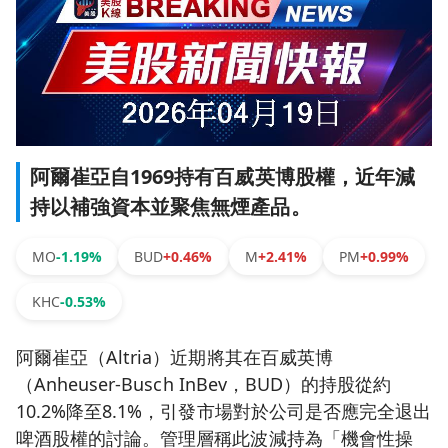
阿爾崔亞自1969持有百威英博股權，近年減
持以補強資本並聚焦無煙產品。
MO
-1.19%
BUD
+0.46%
M
+2.41%
PM
+0.99%
KHC
-0.53%
阿爾崔亞（Altria）近期將其在百威英博
（Anheuser‑Busch InBev，BUD）的持股從約
10.2%降至8.1%，引發市場對於公司是否應完全退出
啤酒股權的討論。管理層稱此波減持為「機會性操