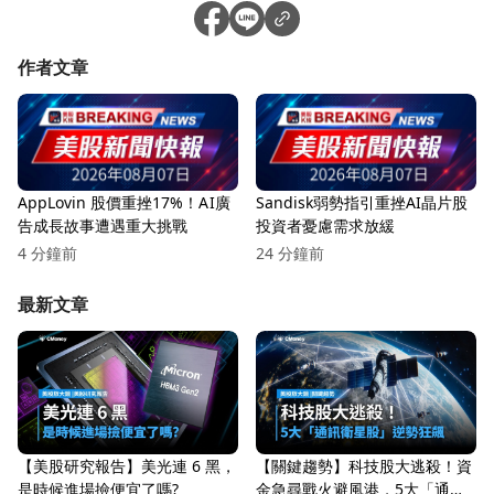
作者文章
AppLovin 股價重挫17%！AI廣
Sandisk弱勢指引重挫AI晶片股
告成長故事遭遇重大挑戰
投資者憂慮需求放緩
4 分鐘前
24 分鐘前
最新文章
【美股研究報告】美光連 6 黑，
【關鍵趨勢】科技股大逃殺！資
是時候進場撿便宜了嗎?
金急尋戰火避風港，5大「通訊