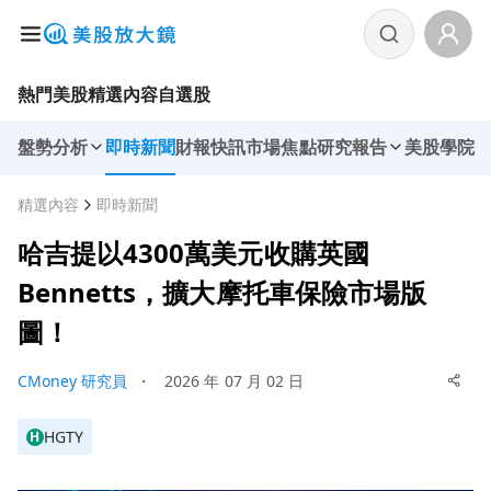
熱門美股
精選內容
自選股
盤勢分析
即時新聞
財報快訊
市場焦點
研究報告
美股學院
精選內容
即時新聞
哈吉提以4300萬美元收購英國
Bennetts，擴大摩托車保險市場版
圖！
CMoney 研究員
・
2026 年 07 月 02 日
HGTY
H