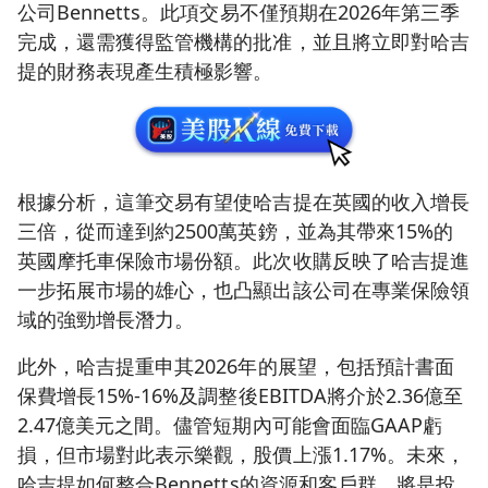
公司Bennetts。此項交易不僅預期在2026年第三季
完成，還需獲得監管機構的批准，並且將立即對哈吉
提的財務表現產生積極影響。
根據分析，這筆交易有望使哈吉提在英國的收入增長
三倍，從而達到約2500萬英鎊，並為其帶來15%的
英國摩托車保險市場份額。此次收購反映了哈吉提進
一步拓展市場的雄心，也凸顯出該公司在專業保險領
域的強勁增長潛力。
此外，哈吉提重申其2026年的展望，包括預計書面
保費增長15%-16%及調整後EBITDA將介於2.36億至
2.47億美元之間。儘管短期內可能會面臨GAAP虧
損，但市場對此表示樂觀，股價上漲1.17%。未來，
哈吉提如何整合Bennetts的資源和客戶群，將是投