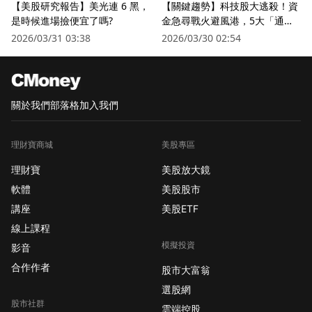
【美股研究報告】美光連 6 黑，
【關鍵趨勢】科技股大逃殺！資
是時候進場撿便宜了嗎?
金急尋戰火避風港，5大「通訊
衛星股」逆勢狂飆
2026/03/31 03:38
2026/03/30 02:54
關於我們
部落格
加入我們
理財寶商城
美股專區
理財寶
美股放大鏡
軟體
美股股市
講座
美股ETF
線上課程
模擬投資
影音
合作作者
股市大富翁
選股網
股市社群
雲端控股