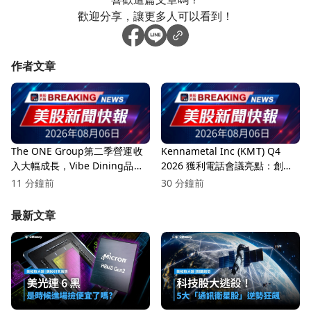
歡迎分享，讓更多人可以看到！
作者文章
The ONE Group第二季營運收
Kennametal Inc (KMT) Q4
入大幅成長，Vibe Dining品牌
2026 獲利電話會議亮點：創紀
持續強勁！
錄的利潤率與戰略增長
11 分鐘前
30 分鐘前
最新文章