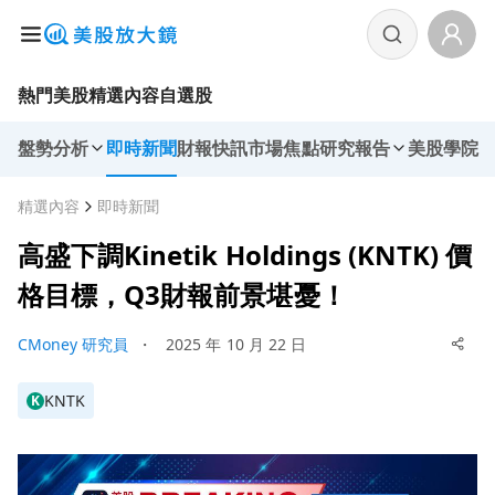
熱門美股
精選內容
自選股
盤勢分析
即時新聞
財報快訊
市場焦點
研究報告
美股學院
精選內容
即時新聞
高盛下調Kinetik Holdings (KNTK) 價
格目標，Q3財報前景堪憂！
CMoney 研究員
・
2025 年 10 月 22 日
KNTK
K