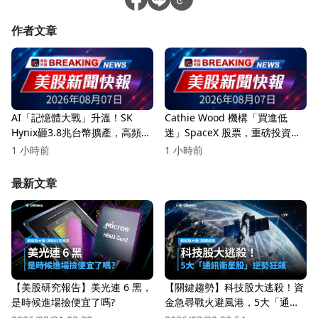
作者文章
AI「記憶體大戰」升溫！SK
Cathie Wood 機構「買進低
Hynix砸3.8兆台幣擴產，高頻寬
迷」SpaceX 股票，重磅投資引
記憶體恐缺到2028年
發市場關注！
1 小時前
1 小時前
最新文章
【美股研究報告】美光連 6 黑，
【關鍵趨勢】科技股大逃殺！資
是時候進場撿便宜了嗎?
金急尋戰火避風港，5大「通訊
衛星股」逆勢狂飆