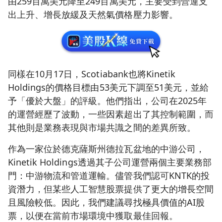
由259百萬美元降至249百萬美元，主要受到營運支
出上升、增長放緩及天然氣價格壓力影響。
同樣在10月17日，Scotiabank也將Kinetik
Holdings的價格目標由53美元下調至51美元，並給
予「優於大盤」的評級。他們指出，公司在2025年
的運營經歷了波動，一些因素超出了其控制範圍，而
其他則是業務表現與市場共識之間的差異所致。
作為一家位於德克薩斯州德拉瓦盆地的中游公司，
Kinetik Holdings透過其子公司運營兩個主要業務部
門：中游物流和管道運輸。儘管我們認可KNTK的投
資潛力，但某些人工智慧股票提供了更大的增長空間
且風險較低。因此，我們建議尋找極具價值的AI股
票，以便在當前市場環境中獲取最佳回報。