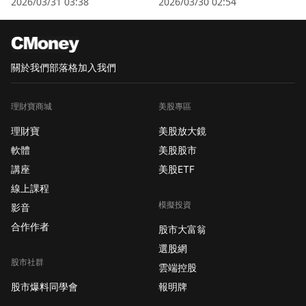
2026/03/31 03:38
2026/03/30 02:54
關於我們
部落格
加入我們
理財寶商城
美股專區
理財寶
美股放大鏡
軟體
美股股市
講座
美股ETF
線上課程
模擬投資
影音
合作作者
股市大富翁
選股網
股市社群
雲端控股
股市爆料同學會
報明牌