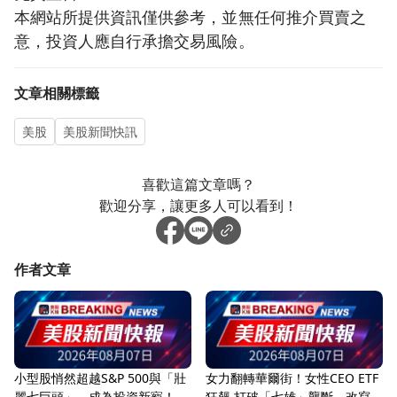
本網站所提供資訊僅供參考，並無任何推介買賣之
意，投資人應自行承擔交易風險。
文章相關標籤
美股
美股新聞快訊
喜歡這篇文章嗎？
歡迎分享，讓更多人可以看到！
作者文章
小型股悄然超越S&P 500與「壯
女力翻轉華爾街！女性CEO ETF
麗七巨頭」，成為投資新寵！
狂飆 打破「七雄」壟斷、改寫