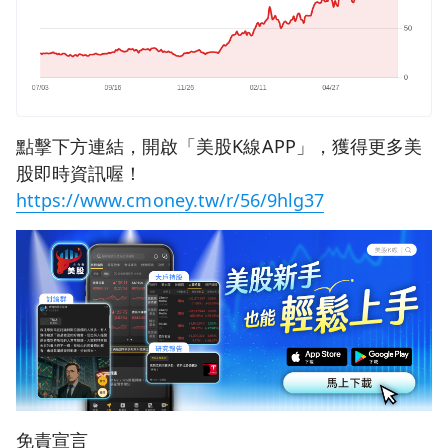
點擊下方連結，開啟「美股K線APP」，獲得更多美
股即時資訊喔！
https://www.cmoney.tw/r/56/9hlg37
免責宣言