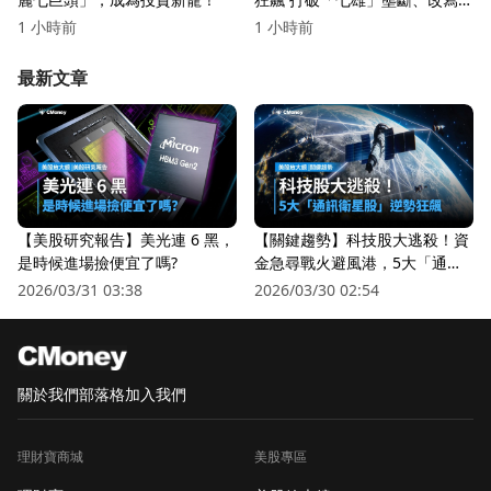
美股權力版圖
1 小時前
1 小時前
最新文章
【美股研究報告】美光連 6 黑，
【關鍵趨勢】科技股大逃殺！資
是時候進場撿便宜了嗎?
金急尋戰火避風港，5大「通訊
衛星股」逆勢狂飆
2026/03/31 03:38
2026/03/30 02:54
關於我們
部落格
加入我們
理財寶商城
美股專區