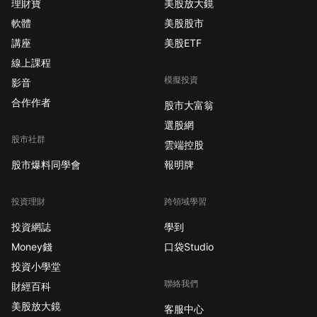
理財寶
美股放大鏡
軟體
美股股市
講座
美股ETF
線上課程
模擬投資
影音
合作作者
股市大富翁
選股網
股市社群
雲端控股
股市爆料同學會
報明牌
投資理財
跨領域學習
投資網誌
學到
Money錢
口袋Studio
投資小學堂
聯絡我們
財經百科
美股放大鏡
客服中心