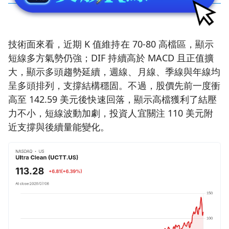
技術面來看，近期 K 值維持在 70-80 高檔區，顯示
短線多方氣勢仍強；DIF 持續高於 MACD 且正值擴
大，顯示多頭趨勢延續，週線、月線、季線與年線均
呈多頭排列，支撐結構穩固。不過，股價先前一度衝
高至 142.59 美元後快速回落，顯示高檔獲利了結壓
力不小，短線波動加劇，投資人宜關注 110 美元附
近支撐與後續量能變化。