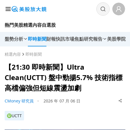
熱門美股
精選內容
自選股
盤勢分析
即時新聞
財報快訊
市場焦點
研究報告
美股學院
精選內容
即時新聞
【21:30 即時新聞】Ultra
Clean(UCTT) 盤中勁揚5.7% 技術指標
高檔偏強但短線震盪加劇
CMoney 研究員
・
2026 年 07 月 06 日
UCTT
U