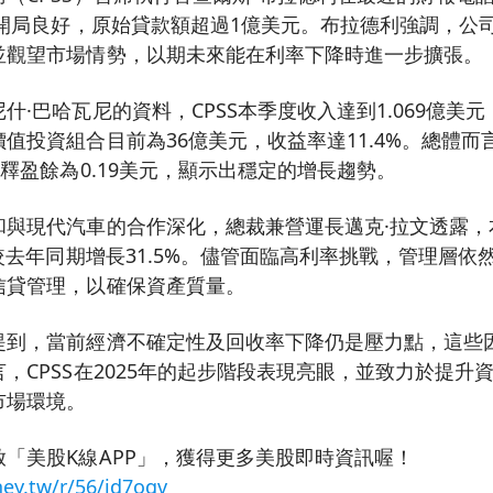
度開局良好，原始貸款額超過1億美元。布拉德利強調，公
並觀望市場情勢，以期未來能在利率下降時進一步擴張。
什·巴哈瓦尼的資料，CPSS本季度收入達到1.069億美元
值投資組合目前為36億美元，收益率達11.4%。總體
稀釋盈餘為0.19美元，顯示出穩定的增長趨勢。
和與現代汽車的合作深化，總裁兼營運長邁克·拉文透露，
，較去年同期增長31.5%。儘管面臨高利率挑戰，管理層
信貸管理，以確保資產質量。
提到，當前經濟不確定性及回收率下降仍是壓力點，這些
，CPSS在2025年的起步階段表現亮眼，並致力於提升
市場環境。
「美股K線APP」，獲得更多美股即時資訊喔！
ey.tw/r/56/id7ogv