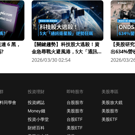
 6 黑，
【關鍵趨勢】科技股大逃殺！資
【美股研究
?
金急尋戰火避風港，5大「通訊衛
出634%
星股」逆勢狂飆
科技新星
2026/03/30 02:54
2026/03/26
群
投資理財
即時股市
美股專區
料同學會
投資網誌
台股股市
美股放大鏡
Money錢
美股股市
美股股市
投資小學堂
台股ETF
美股ETF
財經百科
美股ETF