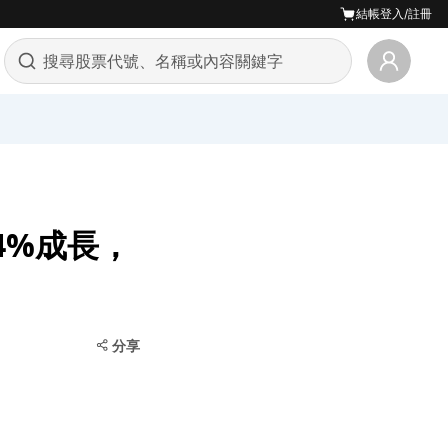
結帳
登入/註冊
4%成長，
！
分享