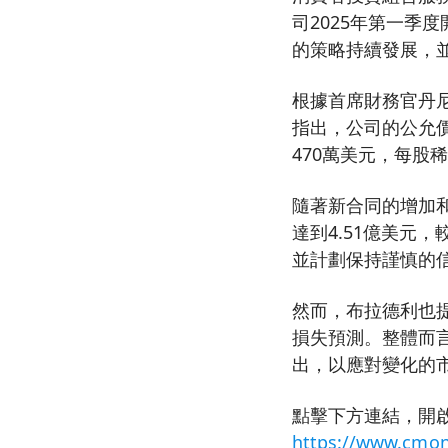
司2025年第一季
的策略持續發展，
根據首席財務官丹尼
指出，公司的公允價
470萬美元，每股
隨著新合同的增加
達到4.51億美元
並計劃保持謹慎的
然而，布拉德利也
損失預測。整體而言
出，以應對變化的
點擊下方連結，開啟
https://www.cmon