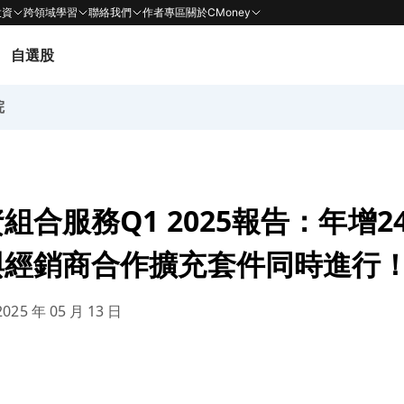
投資
跨領域學習
聯絡我們
作者專區
關於CMoney
自選股
院
組合服務Q1 2025報告：年增2
與經銷商合作擴充套件同時進行
025 年 05 月 13 日