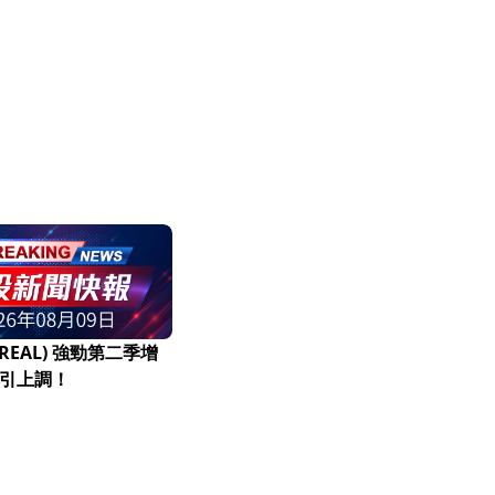
l (REAL) 強勁第二季增
引上調！