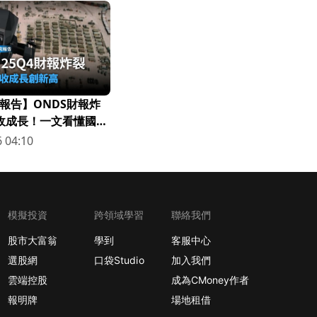
報告】ONDS財報炸
營收成長！一文看懂國防
 04:10
模擬投資
跨領域學習
聯絡我們
股市大富翁
學到
客服中心
選股網
口袋Studio
加入我們
雲端控股
成為CMoney作者
報明牌
場地租借