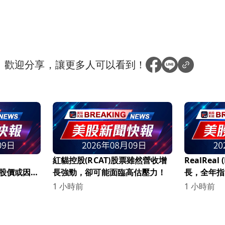
？
歡迎分享，讓更多人可以看到！
紅貓控股(RCAT)股票雖然營收增
RealRea
O) 股價或因
長強勁，卻可能面臨高估壓力！
長，全年指
過度膨脹9%！
1 小時前
1 小時前