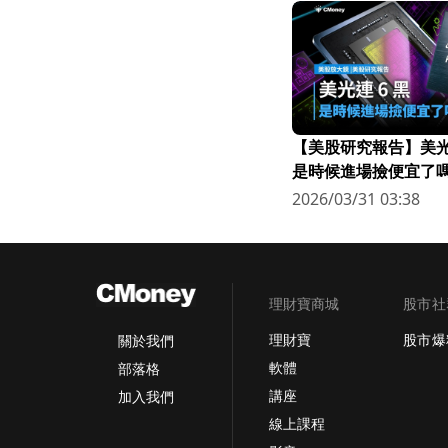
【美股研究報告】美光連
是時候進場撿便宜了嗎
2026/03/31 03:38
理財寶商城
股市社
理財寶
股市爆
關於我們
軟體
部落格
講座
加入我們
線上課程