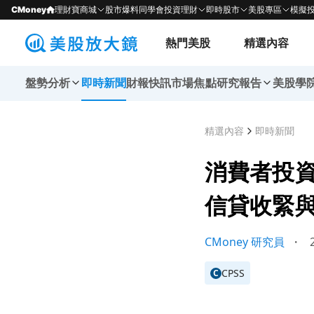
CMoney
理財寶商城
股市爆料同學會
投資理財
即時股市
美股專區
模擬
熱門美股
精選內容
盤勢分析
即時新聞
財報快訊
市場焦點
研究報告
美股學
精選內容
即時新聞
消費者投資
信貸收緊
CMoney 研究員
・
2
CPSS
C