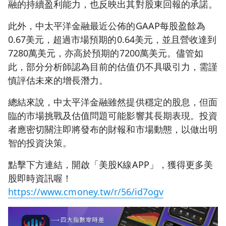
融的持續盈利能力，也反映出其對股東回報的承諾。
此外，中太平洋金融最近公佈的GAAP每股盈餘為
0.67美元，超過市場預期的0.64美元，並且營收達到
7280萬美元，亦高於預期的7200萬美元。儘管如
此，部分分析師認為目前的估值仍不具吸引力，需謹
慎評估未來的增長潛力。
總結來說，中太平洋金融雖然提供穩定的股息，但面
臨的市場挑戰及估值問題可能影響其長期表現。投資
者應密切關注即將發布的財報和市場動態，以做出明
智的投資決策。
點擊下方連結，開啟「美股K線APP」，獲得更多美
股即時資訊喔！
https://www.cmoney.tw/r/56/id7ogv