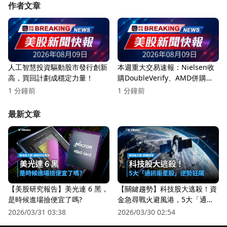
作者文章
人工智慧投資驅動股市發行創新
本週重大交易速報：Nielsen收
高，買回計劃成穩定力量！
購DoubleVerify、AMD併購
Taalas等多項交易引發市場關注
1 分鐘前
1 分鐘前
最新文章
【美股研究報告】美光連 6 黑，
【關鍵趨勢】科技股大逃殺！資
是時候進場撿便宜了嗎?
金急尋戰火避風港，5大「通訊
衛星股」逆勢狂飆
2026/03/31 03:38
2026/03/30 02:54