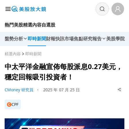
熱門美股
精選內容
自選股
盤勢分析
即時新聞
財報快訊
市場焦點
研究報告
美股學院
精選內容
即時新聞
中太平洋金融宣佈每股派息0.27美元，
穩定回報吸引投資者！
CMoney 研究員
・
2025 年 07 月 25 日
CPF
C