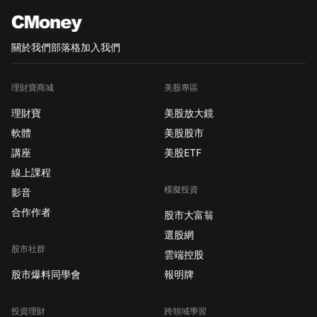
關於我們
部落格
加入我們
理財寶商城
美股專區
理財寶
美股放大鏡
軟體
美股股市
講座
美股ETF
線上課程
模擬投資
影音
合作作者
股市大富翁
選股網
股市社群
雲端控股
股市爆料同學會
報明牌
投資理財
跨領域學習