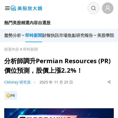
熱門美股
精選內容
自選股
盤勢分析
即時新聞
財報快訊
市場焦點
研究報告
美股學院
精選內容
即時新聞
分析師調升Permian Resources (PR)
價位預測，股價上漲2.2%！
CMoney 研究員
・
2025 年 11 月 25 日
PR
P