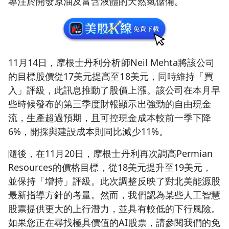
專注於開發原油及富含液體的天然氣儲備。
11月14日，摩根士丹利分析師Neil Mehta將該公司
的目標股價從17美元提高至18美元，同時維持「買
入」評級，此訊息推動了股價上漲。該公司在本月早
些時候發布的第三季度財報顯示出強勁的自由現金
流，生產超過預期，且可控現金成本較前一季下降
6%，開採與建設成本則同比減少11%。
隨後，在11月20日，摩根士丹利再次調高Permian
Resources的價格目標，從18美元提升至19美元，
並保持「增持」評級。此次調整反映了對北美能源股
最新指導方針的考量。然而，我們認為某些人工智慧
股票提供更大的上行潛力，並具有較低的下行風險。
如果您正在尋找極具價值的AI股票，請參閱我們的免