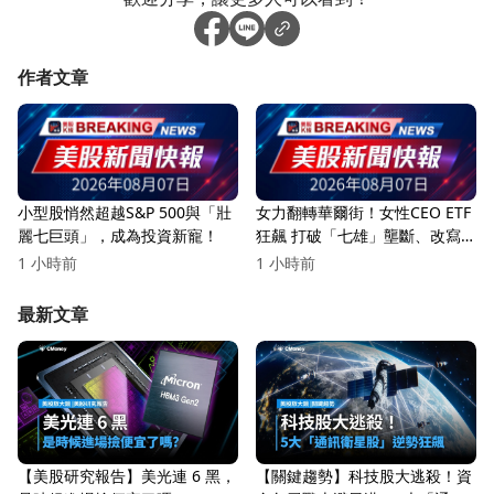
作者文章
小型股悄然超越S&P 500與「壯
女力翻轉華爾街！女性CEO ETF
麗七巨頭」，成為投資新寵！
狂飆 打破「七雄」壟斷、改寫
美股權力版圖
1 小時前
1 小時前
最新文章
【美股研究報告】美光連 6 黑，
【關鍵趨勢】科技股大逃殺！資