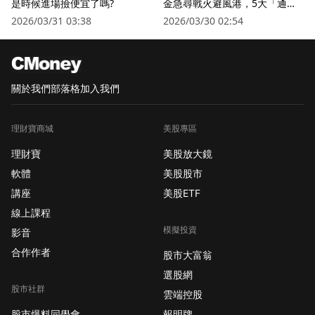
是時候進場撿便宜了嗎?
金急尋戰火避風港，5大「通訊
衛星股」逆勢狂飆
2026/03/31 03:38
2026/03/30 02:54
關於我們
部落格
加入我們
理財寶商城
美股專區
理財寶
美股放大鏡
軟體
美股股市
講座
美股ETF
線上課程
模擬投資
影音
合作作者
股市大富翁
選股網
股市社群
雲端控股
股市爆料同學會
報明牌